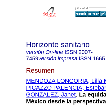
Horizonte sanitario
versión On-line
ISSN
2007-
7459
versión impresa
ISSN
1665
Resumen
MENDOZA LONGORIA, Lilia M
PICAZZO PALENCIA, Esteba
GONZALEZ, Janet
.
La equida
México desde la perspectiva