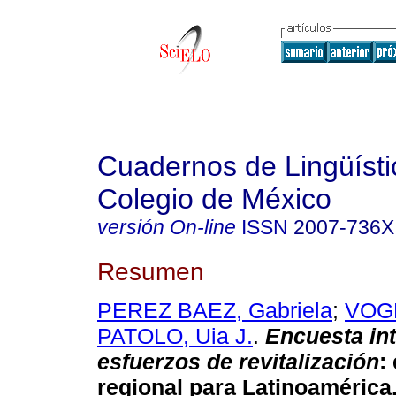
Cuadernos de Lingüísti
Colegio de México
versión On-line
ISSN
2007-736X
Resumen
PEREZ BAEZ, Gabriela
;
VOGE
PATOLO, Uia J.
.
Encuesta in
esfuerzos de revitalización
:
regional para Latinoamérica