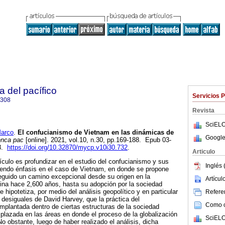
a del pacífico
Servicios 
5308
Revista
SciELO
arco
.
El confucianismo de Vietnam en las dinámicas de
Google
nca pac
[online]. 2021, vol.10, n.30, pp.169-188. Epub 03-
08.
https://doi.org/10.32870/mycp.v10i30.732
.
Articulo
tículo es profundizar en el estudio del confucianismo y sus
Inglés 
iendo énfasis en el caso de Vietnam, en donde se propone
eguido un camino excepcional desde su origen en la
Artícu
na hace 2,600 años, hasta su adopción por la sociedad
e hipotetiza, por medio del análisis geopolítico y en particular
Referen
s desiguales de David Harvey, que la práctica del
Como ci
implantada dentro de ciertas estructuras de la sociedad
splazada en las áreas en donde el proceso de la globalización
SciELO
o obstante, luego de haber realizado el análisis, dicha