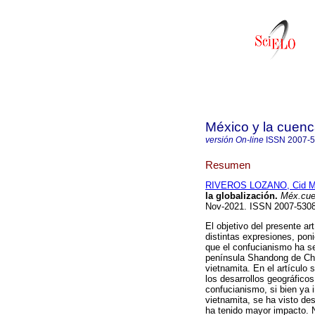
México y la cuenc
versión On-line
ISSN
2007-
Resumen
RIVEROS LOZANO, Cid M
la globalización.
Méx.cue
Nov-2021. ISSN 2007-53
El objetivo del presente ar
distintas expresiones, pon
que el confucianismo ha s
península Shandong de Chi
vietnamita. En el artículo s
los desarrollos geográfico
confucianismo, si bien ya 
vietnamita, se ha visto de
ha tenido mayor impacto. N