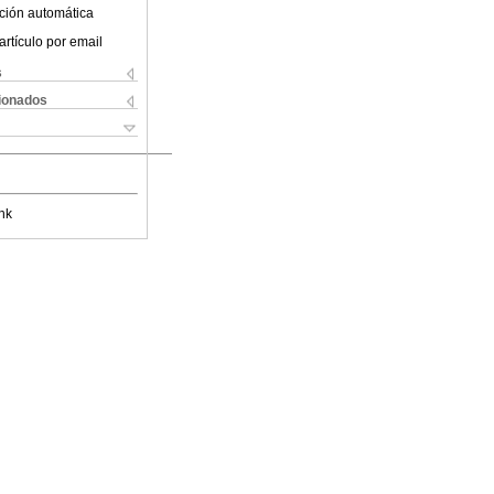
ción automática
artículo por email
s
cionados
nk