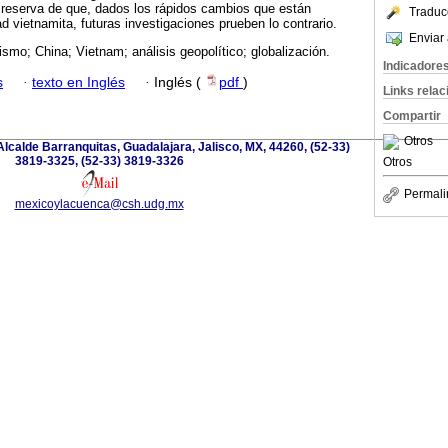
 reserva de que, dados los rápidos cambios que están
Traduc
d vietnamita, futuras investigaciones prueben lo contrario.
Enviar 
ismo; China; Vietnam; análisis geopolítico; globalización.
Indicadore
s
·
texto en Inglés
·
Inglés (
pdf
)
Links rela
Compartir
Otros
lcalde Barranquitas, Guadalajara, Jalisco, MX, 44260, (52-33)
3819-3325, (52-33) 3819-3326
Otros
Permali
mexicoylacuenca@csh.udg.mx