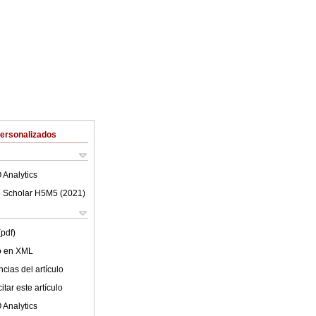
Personalizados
 Analytics
 Scholar H5M5 (
2021
)
(pdf)
lo en XML
cias del artículo
tar este artículo
 Analytics