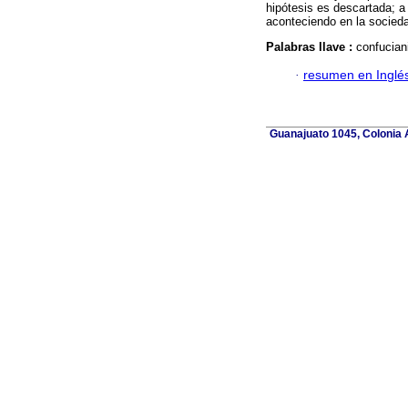
hipótesis es descartada; a
aconteciendo en la socieda
Palabras llave :
confucian
·
resumen en Inglé
Guanajuato 1045, Colonia A