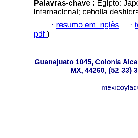
Palavras-chave :
Egipto; Jap
internacional; cebolla deshidr
·
resumo em Inglês
·
pdf
)
Guanajuato 1045, Colonia Alcal
MX, 44260, (52-33) 
mexicoyla