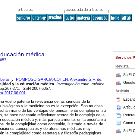
 educación médica
Servicios 
5057
Revista
SciELO
berto
y
POMPOSO GARCIA-COHEN, Alexandre S.F. de
.
Google
ejidad y la educación médica.
Investigación educ. médica
4, pp.267-271. ISSN 2007-5057.
Articulo
iem.2017.06.001
.
Españo
a vuelto patente la relevancia de las ciencias de la
s biológicas y la medicina no es la excepción. Son muchas
Artícu
echan mano de las ventajas del pensamiento complejo en su
do, se hace necesario reflexionar acerca de lo complejo de la
Referen
la educación médica y, más particularmente, en la enseñanza
Como ci
apel de la complejidad como contenido, ilustrado a través de
osiciones conceptuales y de aforismos médicos muy
SciELO
én la complejidad como estrategia y filosofía pedagógicas.