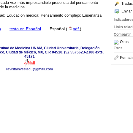
 cada vez más imprescindible presencia del pensamiento
Traduc
de la medicina.
Enviar 
dad; Educación médica; Pensamiento complejo; Enseñanza
Indicadore
Links rela
s
·
texto en Español
·
Español (
pdf
)
Compartir
Otros
acultad de Medicina UNAM, Ciudad Universitaria, Delegación
Otros
o, Ciudad de México, MX, C.P. 04510, (52 55) 5623-2300 exts.
45171
Permali
revistainvestedu@gmail.com