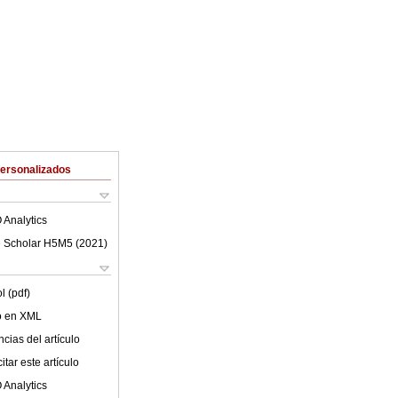
Personalizados
 Analytics
 Scholar H5M5 (
2021
)
l (pdf)
lo en XML
cias del artículo
tar este artículo
 Analytics