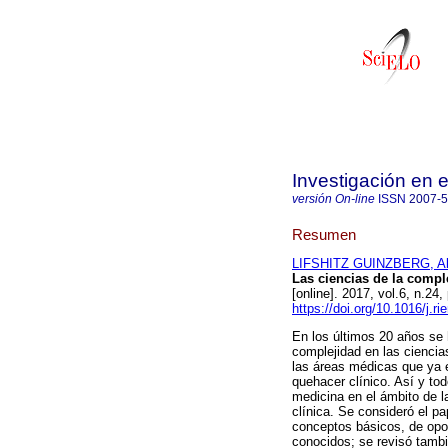
Investigación en
versión On-line
ISSN
2007-
Resumen
LIFSHITZ GUINZBERG, Al
Las ciencias de la compl
[online]. 2017, vol.6, n.2
https://doi.org/10.1016/j.r
En los últimos 20 años se h
complejidad en las ciencia
las áreas médicas que ya 
quehacer clínico. Así y to
medicina en el ámbito de 
clínica. Se consideró el p
conceptos básicos, de op
conocidos; se revisó tambi