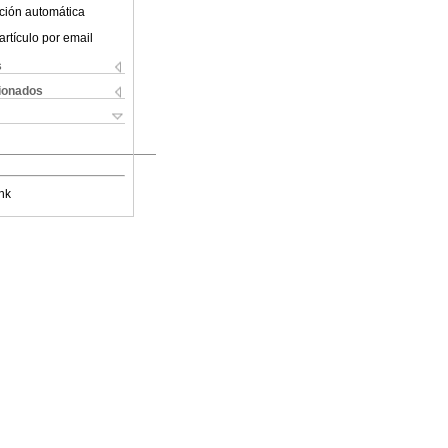
ción automática
artículo por email
s
cionados
nk