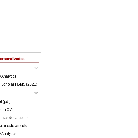
Personalizados
 Analytics
 Scholar H5M5 (
2021
)
l (pdf)
lo en XML
cias del artículo
tar este artículo
 Analytics