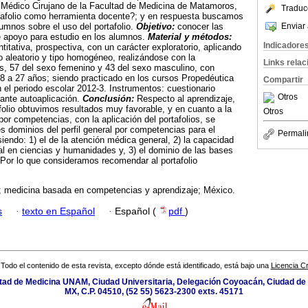
 Médico Cirujano de la Facultad de Medicina de Matamoros,
Traduc
tafolio como herramienta docente?; y en respuesta buscamos
Enviar 
lumnos sobre el uso del portafolio.
Objetivo:
conocer las
 apoyo para estudio en los alumnos.
Material y métodos:
Indicadore
titativa, prospectiva, con un carácter exploratorio, aplicando
o aleatorio y tipo homogéneo, realizándose con la
Links rela
s, 57 del sexo femenino y 43 del sexo masculino, con
 a 27 años; siendo practicado en los cursos Propedéutica
Compartir
n el periodo escolar 2012-3. Instrumentos: cuestionario
Otros
nte autoaplicación.
Conclusión:
Respecto al aprendizaje,
afolio obtuvimos resultados muy favorable, y en cuanto a la
Otros
por competencias, con la aplicación del portafolios, se
es dominios del perfil general por competencias para el
Permali
endo: 1) el de la atención médica general, 2) la capacidad
l en ciencias y humanidades y, 3) el dominio de las bases
. Por lo que consideramos recomendar al portafolio
o; medicina basada en competencias y aprendizaje; México.
s
·
texto en Español
·
Español (
pdf
)
Todo el contenido de esta revista, excepto dónde está identificado, está bajo una
Licencia 
ultad de Medicina UNAM, Ciudad Universitaria, Delegación Coyoacán, Ciudad de
MX, C.P. 04510, (52 55) 5623-2300 exts. 45171