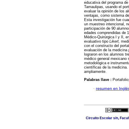
educativa del programa de
Tamaulipas, usando el por
evaluar la opinión de los a
ventajas, como sistema de
Esta investigación fue cuan
un muestreo intencional, n
participación de 90 alumno
edades comprendidas de 18
Médico-Quirúrgica I y II, e
evaluativo tipo
Likert,
media
con el constructo del port
evaluación de la medicina 
lograron en los alumnos tr
médico general mexicano si
metodológica e instrumenta
científicas de la medicina
ampliamente.
Palabras llave :
Portafoli
·
resumen en Inglé
Circuito Escolar s/n, Fac