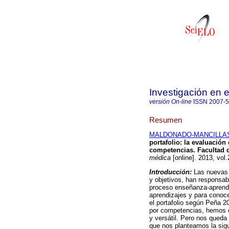
Investigación en
versión On-line
ISSN
2007-
Resumen
MALDONADO-MANCILLAS, 
portafolio
:
la evaluación
competencias.
Facultad 
médica
[online]. 2013, vol
Introducción:
Las nuevas p
y objetivos, han responsab
proceso enseñanza-aprendi
aprendizajes y para conoc
el portafolio según Peña 2
por competencias, hemos c
y versátil. Pero nos queda
que nos planteamos la sigu