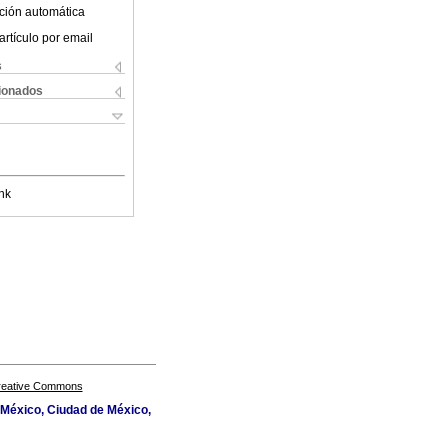
ción automática
artículo por email
s
cionados
nk
Creative Commons
 México, Ciudad de México,