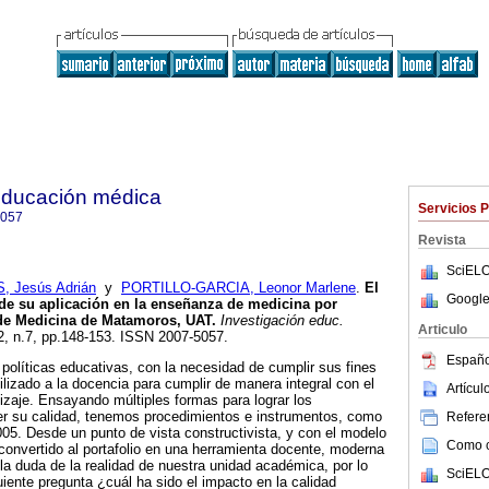
 educación médica
Servicios 
5057
Revista
SciELO
Jesús Adrián
y
PORTILLO-GARCIA, Leonor Marlene
.
El
Google
 de su aplicación en la enseñanza de medicina por
de Medicina de Matamoros, UAT
.
Investigación educ.
Articulo
.2, n.7, pp.148-153. ISSN 2007-5057.
Españo
olíticas educativas, con la necesidad de cumplir sus fines
ilizado a la docencia para cumplir de manera integral con el
Artícu
zaje. Ensayando múltiples formas para lograr los
er su calidad, tenemos procedimientos e instrumentos, como
Referen
005. Desde un punto de vista constructivista, y con el modelo
Como ci
onvertido al portafolio en una herramienta docente, moderna
 la duda de la realidad de nuestra unidad académica, por lo
SciELO
iente pregunta ¿cuál ha sido el impacto en la calidad