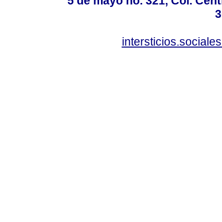
5 de mayo no. 321, Col. Cent
3
intersticios.social