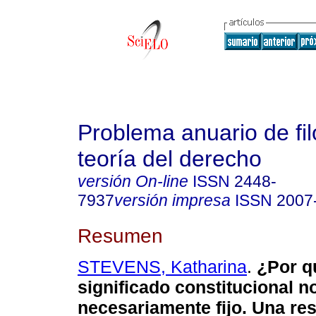
Problema anuario de fil
teoría del derecho
versión On-line
ISSN
2448-
7937
versión impresa
ISSN
2007
Resumen
STEVENS, Katharina
.
¿Por qu
significado constitucional n
necesariamente fijo. Una re