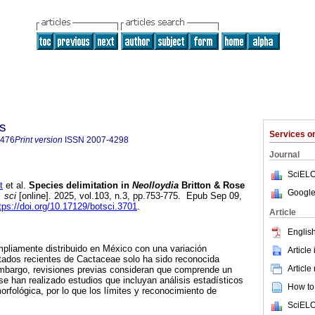
s
Services 
4476
Print version
ISSN
2007-4298
Journal
SciELO
t
et al.
Species delimitation in
Neolloydia
Britton & Rose
Google
 sci
[online]. 2025, vol.103, n.3, pp.753-775. Epub Sep 09,
tps://doi.org/10.17129/botsci.3701
.
Article
English
pliamente distribuido en México con una variación
Article
stados recientes de Cactaceae solo ha sido reconocida
Article
embargo, revisiones previas consideran que comprende un
e han realizado estudios que incluyan análisis estadísticos
How to 
orfológica, por lo que los límites y reconocimiento de
SciELO