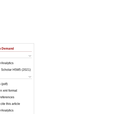
on Demand
 Analytics
 Scholar H5M5 (
2021
)
 (pdf)
 in xml format
 references
cite this article
 Analytics