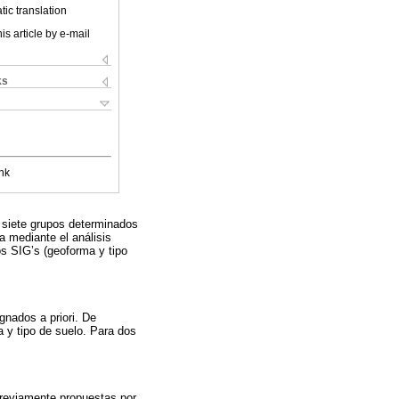
ic translation
is article by e-mail
ks
nk
 siete grupos determinados
ba mediante el análisis
os SIG’s (geoforma y tipo
gnados a priori. De
a y tipo de suelo. Para dos
previamente propuestas por