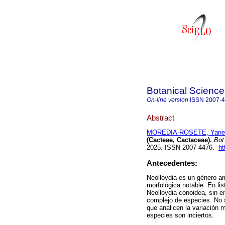
Botanical Science
On-line version
ISSN
2007-
Abstract
MOREDIA-ROSETE, Yane
(Cacteae, Cactaceae).
Bot.
2025. ISSN 2007-4476.
ht
Antecedentes:
Neolloydia es un género am
morfológica notable. En li
Neolloydia conoidea, sin 
complejo de especies. No s
que analicen la variación m
especies son inciertos.