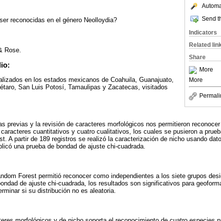
Automat
Send th
er reconocidas en el género Neolloydia?
Indicators
Related lin
 & Rose.
Share
io:
More
calizados en los estados mexicanos de Coahuila, Guanajuato,
More
étaro, San Luis Potosí, Tamaulipas y Zacatecas, visitados
Permali
 previas y la revisión de caracteres morfológicos nos permitieron reconocer
z caracteres cuantitativos y cuatro cualitativos, los cuales se pusieron a prue
t. A partir de 189 registros se realizó la caracterización de nicho usando dat
plicó una prueba de bondad de ajuste chi-cuadrada.
 Random Forest permitió reconocer como independientes a los siete grupos desi
ondad de ajuste chi-cuadrada, los resultados son significativos para geoform
rminar si su distribución no es aleatoria.
eres morfológicos y de nicho soporta el reconocimiento de cuatro especies 