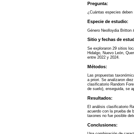
Pregunta:
¿Cuántas especies deben s
Especie de estudio:
Género Neolloydia Britton
Sitio y fechas de estud
Se exploraron 29 sitios lo
Hidalgo, Nuevo León, Quer
entre 2022 y 2024.
Métodos:
Las propuestas taxonómicas
a priori. Se analizaron die
clasificatorio Random Fores
de suelo), enseguida, se a
Resultados:
El análisis clasificatorio
acuerdo con la prueba de b
taxones no fue posible dete
Conclusiones:
Una combinación de caract