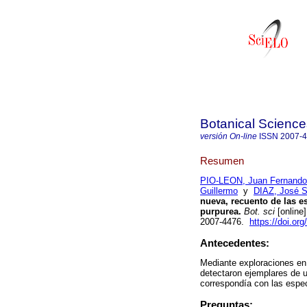
Botanical Science
versión On-line
ISSN
2007-
Resumen
PIO-LEON, Juan Fernando
Guillermo
y
DIAZ, José S
nueva, recuento de las e
purpurea.
Bot. sci
[online
2007-4476.
https://doi.or
Antecedentes:
Mediante exploraciones en 
detectaron ejemplares de u
correspondía con las espe
Preguntas: