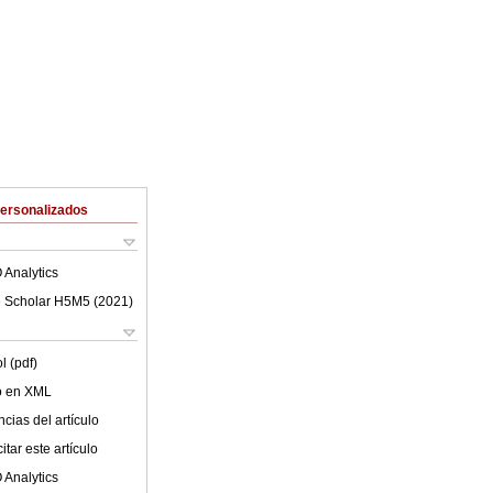
Personalizados
 Analytics
 Scholar H5M5 (
2021
)
l (pdf)
lo en XML
cias del artículo
tar este artículo
 Analytics