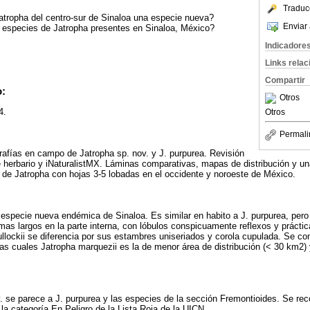
Traduc
atropha del centro-sur de Sinaloa una especie nueva?
Enviar 
 especies de Jatropha presentes en Sinaloa, México?
Indicadore
Links rela
Compartir
o:
Otros
4.
Otros
Permali
rafías en campo de Jatropha sp. nov. y J. purpurea. Revisión
de herbario y iNaturalistMX. Láminas comparativas, mapas de distribución y una
 de Jatropha con hojas 3-5 lobadas en el occidente y noroeste de México.
especie nueva endémica de Sinaloa. Es similar en habito a J. purpurea, pero 
omas largos en la parte interna, con lóbulos conspicuamente reflexos y prácti
ullockii se diferencia por sus estambres uniseriados y corola cupulada. Se co
las cuales Jatropha marquezii es la de menor área de distribución (< 30 km2) y
. se parece a J. purpurea y las especies de la sección Fremontioides. Se reco
la categoría En Peligro de la Lista Roja de la UICN.