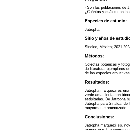
¿Son las poblaciones de J
¿Cuántas y cuáles son las
Especies de estudio:
Jatropha.
Sitio y años de estudi
Sinaloa, México; 2021-202
Métodos:
Colectas botánicas y fotog
de literatura, ejemplares 
de las especies arbustivas
Resultados:
Jatropha marquezii es una 
verde-amarillenta con tric
estipitadas. De Jatropha b
Jatropha para Sinaloa, de 
mayormente amenazado.
Conclusiones:
Jatropha marquezii sp. nov
marquezii y J. purpurea en 