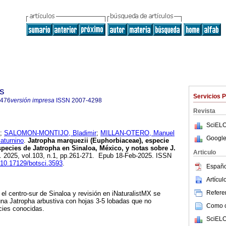
s
Servicios 
4476
versión impresa
ISSN
2007-4298
Revista
SciELO
;
SALOMON-MONTIJO, Bladimir
;
MILLAN-OTERO, Manuel
Google
aturnino
.
Jatropha marquezii (Euphorbiaceae), especie
species de Jatropha en Sinaloa, México, y notas sobre J.
Articulo
]. 2025, vol.103, n.1, pp.261-271. Epub 18-Feb-2025. ISSN
g/10.17129/botsci.3593
.
Españo
Artícu
Referen
el centro-sur de Sinaloa y revisión en iNaturalistMX se
na Jatropha arbustiva con hojas 3-5 lobadas que no
Como ci
cies conocidas.
SciELO