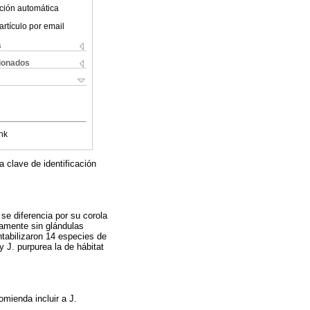
ción automática
artículo por email
s
cionados
nk
 clave de identificación
se diferencia por su corola
camente sin glándulas
ntabilizaron 14 especies de
 J. purpurea la de hábitat
mienda incluir a J.