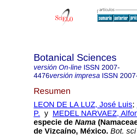
Botanical Sciences
versión On-line
ISSN
2007-
4476
versión impresa
ISSN
2007
Resumen
LEON DE LA LUZ, José Luis
;
P.
y
MEDEL NARVAEZ, Alfo
especie de
Nama
(Namaceae)
de Vizcaíno, México.
Bot. sci