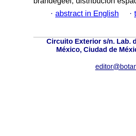
brandegeei; distribución espac
·
abstract in English
·
Circuito Exterior s/n. Lab. 
México, Ciudad de Méxic
editor@bota