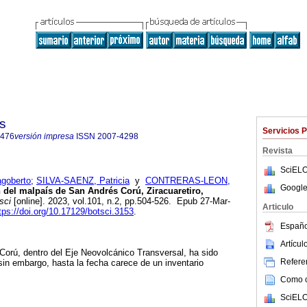
s
Servicios 
4476
versión impresa
ISSN
2007-4298
Revista
SciELO
goberto
;
SILVA-SAENZ, Patricia
y
CONTRERAS-LEON,
Google
 del malpaís de San Andrés Corú, Ziracuaretiro,
sci
[online]. 2023, vol.101, n.2, pp.504-526. Epub 27-Mar-
Articulo
tps://doi.org/10.17129/botsci.3153
.
Españo
Artícu
orú, dentro del Eje Neovolcánico Transversal, ha sido
Referen
in embargo, hasta la fecha carece de un inventario
Como ci
SciELO