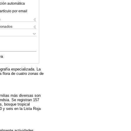
ción automática
artículo por email
s
cionados
nk
grafía especializada. La
a flora de cuatro zonas de
amilias más diversas son
dsia. Se registran 157
, bosque tropical
y seis en la Lista Roja
ualmente actividades