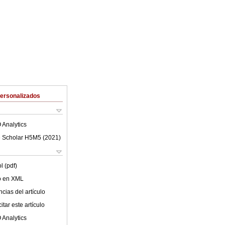
Personalizados
 Analytics
 Scholar H5M5 (
2021
)
l (pdf)
lo en XML
cias del artículo
tar este artículo
 Analytics