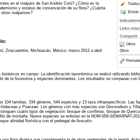
entes en el malpaís de San Andrés Corú? ¿Cómo es la
Traduc
ndemismo y estatus de conservación de su flora? ¿Cuánta
Enviar 
on otros malpaíses?
Indicadore
Links rela
Compartir
io:
Otros
ú, Ziracuaretiro, Michoacán, México; marzo 2012 a abril
Otros
Permali
 botánicos en campo. La identificación taxonómica se realizó utilizando biblio
rtir de la fisonomía y especies dominantes. Los resultados se comparan con l
or 104 familias, 334 géneros, 544 especies y 13 taxa infraespecíficos. Las f
chidaceae y Poaceae. Los géneros con más especies son Desmodium y Tillan
stinguen cuatro tipos de vegetación: bosque de coníferas, bosque de Quercus
filo de montaña. Nueve especies se enlistan en la NOM-059-SEMARNAT-2010 
ayor afinidad florística con el pedregal de Arocutín.
a una flora diversa que complementa la de otros pedregales de la región. Act