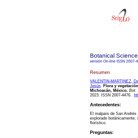
Botanical Science
versión On-line
ISSN
2007-
Resumen
VALENTIN-MARTINEZ, Da
Jesús
.
Flora y vegetación
Michoacán, México.
Bot. 
2023. ISSN 2007-4476.
ht
Antecedentes:
El malpaís de San Andrés C
explorado botánicamente; s
florístico.
Preguntas: