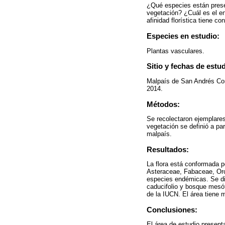
¿Qué especies están pres
vegetación? ¿Cuál es el e
afinidad florística tiene c
Especies en estudio:
Plantas vasculares.
Sitio y fechas de estud
Malpaís de San Andrés Cor
2014.
Métodos:
Se recolectaron ejemplares
vegetación se definió a pa
malpaís.
Resultados:
La flora está conformada p
Asteraceae, Fabaceae, Or
especies endémicas. Se di
caducifolio y bosque mesó
de la IUCN. El área tiene m
Conclusiones:
El área de estudio present