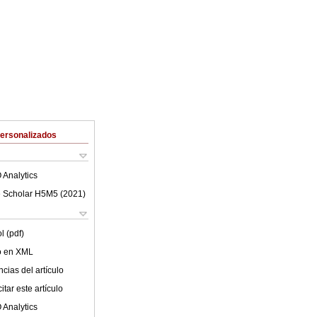
Personalizados
 Analytics
 Scholar H5M5 (
2021
)
l (pdf)
lo en XML
cias del artículo
tar este artículo
 Analytics