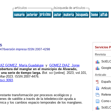
s
Servicios 
4476
versión impresa
ISSN
2007-4298
Revista
SciELO
UIZ GOMEZ, María Guadalupe
y
GOMEZ DIAZ, Jorge
Google
obertura del manglar en el municipio de Alvarado,
una serie de tiempo larga.
Bot. sci
[online]. 2023, vol.101,
Articulo
-Mar-2023. ISSN 2007-4476.
tsci.3093
.
Españo
Artícu
Referen
nstante transformación por procesos ecológicos y
enes de satélite a través de la teledetección ayuda a
Como ci
ámica y los cambios espacio temporales de los manglares.
SciELO