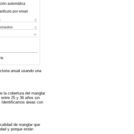
ción automática
artículo por email
s
cionados
nk
ectoria anual usando una
e la cobertura del manglar
 entre 25 y 36 años sin
. Identificamos áreas con
 calidad de manglar que
idad y porque están