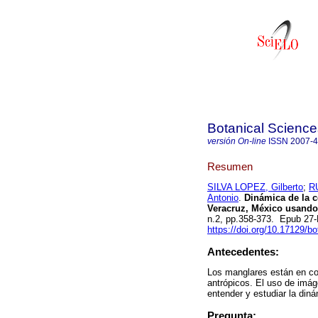
Botanical Science
versión On-line
ISSN
2007-
Resumen
SILVA LOPEZ, Gilberto
;
R
Antonio
.
Dinámica de la c
Veracruz, México usando 
n.2, pp.358-373. Epub 27
https://doi.org/10.17129/bo
Antecedentes:
Los manglares están en co
antrópicos. El uso de imág
entender y estudiar la din
Pregunta: