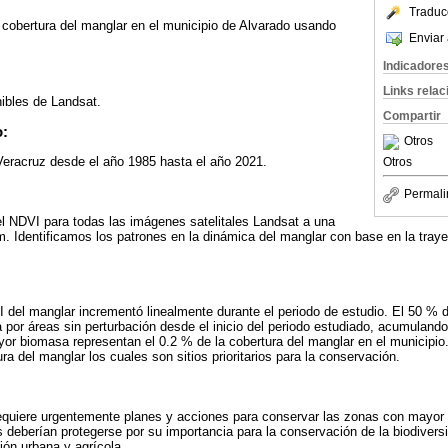
Traduc
 cobertura del manglar en el municipio de Alvarado usando
Enviar 
Indicadore
Links rela
ibles de Landsat.
Compartir
o:
Otros
Veracruz desde el año 1985 hasta el año 2021.
Otros
Permali
 NDVI para todas las imágenes satelitales Landsat a una
m. Identificamos los patrones en la dinámica del manglar con base en la tray
 del manglar incrementó linealmente durante el periodo de estudio. El 50 % d
por áreas sin perturbación desde el inicio del periodo estudiado, acumulando
r biomasa representan el 0.2 % de la cobertura del manglar en el municipio
ra del manglar los cuales son sitios prioritarios para la conservación.
requiere urgentemente planes y acciones para conservar las zonas con mayor
 deberían protegerse por su importancia para la conservación de la biodivers
ón urbana y agrícola.