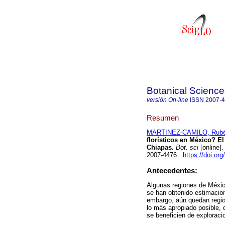
Botanical Science
versión On-line
ISSN
2007-
Resumen
MARTINEZ-CAMILO, Rub
florísticos en México? El
Chiapas.
Bot. sci
[online]
2007-4476.
https://doi.or
Antecedentes:
Algunas regiones de México
se han obtenido estimacion
embargo, aún quedan region
lo más apropiado posible, 
se beneficien de exploraci