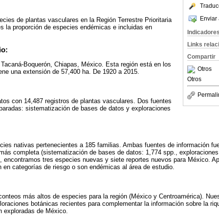
Traduc
Enviar 
cies de plantas vasculares en la Región Terrestre Prioritaria
 la proporción de especies endémicas e incluidas en
Indicadore
Links rela
io:
Compartir
ia Tacaná-Boquerón, Chiapas, México. Esta región está en los
Otros
iene una extensión de 57,400 ha. De 1920 a 2015.
Otros
Permali
tos con 14,487 registros de plantas vasculares. Dos fuentes
paradas: sistematización de bases de datos y exploraciones
cies nativas pertenecientes a 185 familias. Ambas fuentes de información f
ca más completa (sistematización de bases de datos: 1,774 spp., exploraciones
s, encontramos tres especies nuevas y siete reportes nuevos para México.
 en categorías de riesgo o son endémicas al área de estudio.
 conteos más altos de especies para la región (México y Centroamérica). Nue
ploraciones botánicas recientes para complementar la información sobre la ri
en exploradas de México.