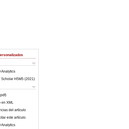
Personalizados
 Analytics
 Scholar H5M5 (
2021
)
(pdf)
lo en XML
cias del artículo
tar este artículo
 Analytics