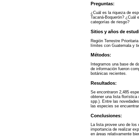
Preguntas:
¿Cuál es la riqueza de espe
Tacaná-Boquerón? ¿Cuál es
categorías de riesgo?
Sitios y años de estud
Región Terrestre Prioritar
límites con Guatemala y t
Métodos:
Integramos una base de da
de información fueron com
botánicas recientes.
Resultados:
Se encontraron 2,485 espe
obtener una lista florísti
spp.). Entre las novedade
las especies se encuentran
Conclusiones:
La lista provee uno de los
importancia de realizar ex
en áreas relativamente bi