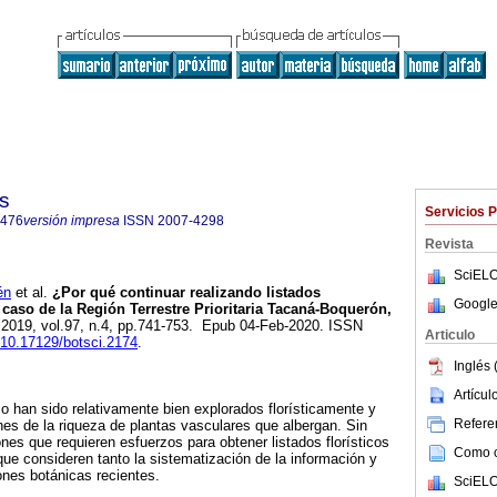
s
Servicios 
4476
versión impresa
ISSN
2007-4298
Revista
SciELO
én
et al.
¿Por qué continuar realizando listados
Google
 caso de la Región Terrestre Prioritaria Tacaná-Boquerón,
. 2019, vol.97, n.4, pp.741-753. Epub 04-Feb-2020. ISSN
Articulo
g/10.17129/botsci.2174
.
Inglés 
Artícu
 han sido relativamente bien explorados florísticamente y
Referen
es de la riqueza de plantas vasculares que albergan. Sin
es que requieren esfuerzos para obtener listados florísticos
Como ci
que consideren tanto la sistematización de la información y
ones botánicas recientes.
SciELO