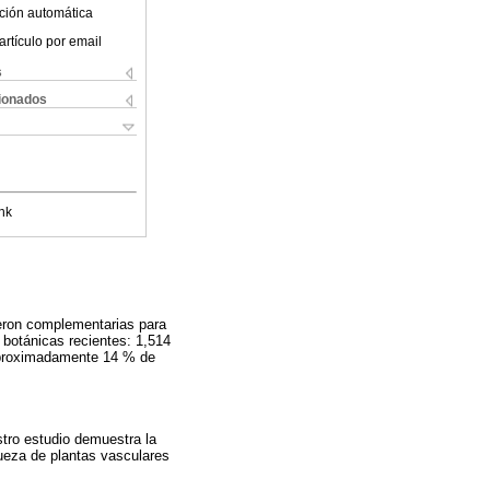
ción automática
artículo por email
s
cionados
nk
ueron complementarias para
 botánicas recientes: 1,514
 Aproximadamente 14 % de
stro estudio demuestra la
queza de plantas vasculares