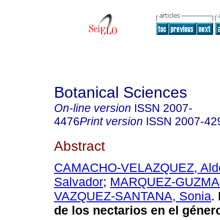
Botanical Sciences
On-line version
ISSN
2007-
4476
Print version
ISSN
2007-42
Abstract
CAMACHO-VELAZQUEZ, Ald
Salvador
;
MARQUEZ-GUZMAN,
VAZQUEZ-SANTANA, Sonia
.
de los nectarios en el géner