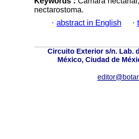
Keywords :
Cámara nectarial; 
nectarostoma.
·
abstract in English
·
Circuito Exterior s/n. Lab. 
México, Ciudad de Méxic
editor@bota