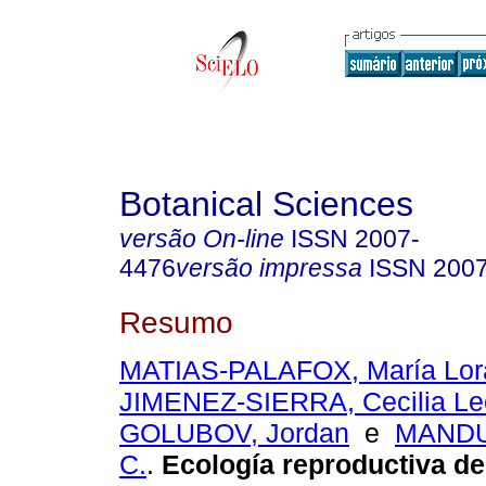
Botanical Sciences
versão On-line
ISSN
2007-
4476
versão impressa
ISSN
200
Resumo
MATIAS-PALAFOX, María Lor
JIMENEZ-SIERRA, Cecilia Le
GOLUBOV, Jordan
e
MANDU
C.
.
Ecología reproductiva de