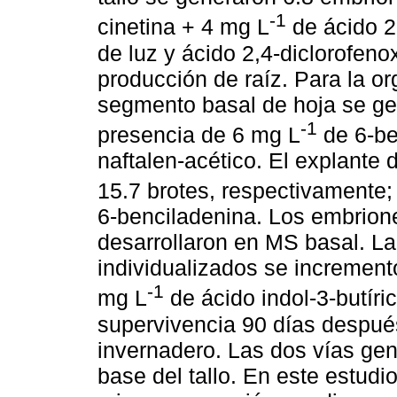
-1
cinetina + 4 mg L
de ácido 2
de luz y ácido 2,4-diclorofenox
producción de raíz. Para la 
segmento basal de hoja se ge
-1
presencia de 6 mg L
de 6-be
naftalen-acético. El explante d
15.7 brotes, respectivamente
6-benciladenina. Los embrion
desarrollaron en MS basal. La
individualizados se incremen
-1
mg L
de ácido indol-3-butíri
supervivencia 90 días después
invernadero. Las dos vías gen
base del tallo. En este estudi