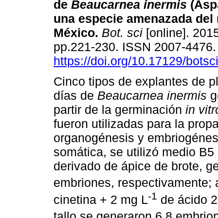
de
Beaucarnea inermis
(Asp
una especie amenazada del 
México
.
Bot. sci
[online]. 2015
pp.221-230. ISSN 2007-4476
https://doi.org/10.17129/botsc
Cinco tipos de explantes de p
días de
Beaucarnea inermis
g
partir de la germinación
in vitr
fueron utilizadas para la pro
organogénesis y embriogénesi
somática, se utilizó medio B5
derivado de ápice de brote, g
embriones, respectivamente; 
-1
cinetina + 2 mg L
de ácido 2
tallo se generaron 6.8 embrio