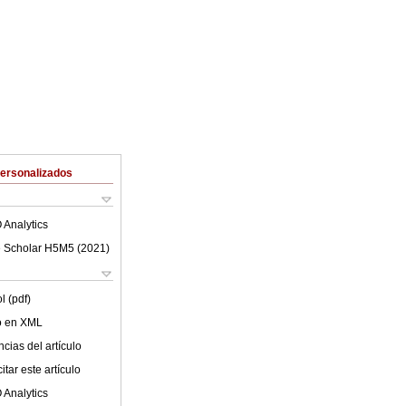
Personalizados
 Analytics
 Scholar H5M5 (
2021
)
l (pdf)
lo en XML
cias del artículo
tar este artículo
 Analytics