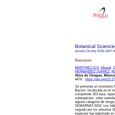
Botanical Science
versión On-line
ISSN
2007-
Resumen
MARTINEZ-ICO, Miguel
;
C
HERNANDEZ-JUAREZ, Ro
Altos de Chiapas, Méxic
4476.
https://doi.org/10.1
Se presenta un inventario 
Bazom, localizada en el mu
comprende 353 taxa, repart
subespecies, siete varieda
alguna categoría de riesgo
SEMARNAT-2010. Los hábit
seguido por los arbustos (
especies fue registrado en 