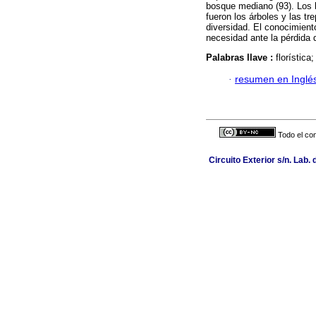
bosque mediano (93). Los h
fueron los árboles y las t
diversidad. El conocimient
necesidad ante la pérdida 
Palabras llave :
florístic
·
resumen en Inglé
Todo el con
Circuito Exterior s/n. Lab.