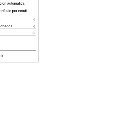
ción automática
artículo por email
s
cionados
nk