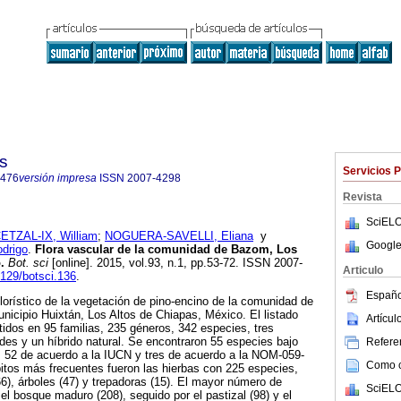
s
Servicios 
4476
versión impresa
ISSN
2007-4298
Revista
SciELO
ETZAL-IX, William
;
NOGUERA-SAVELLI, Eliana
y
Google
drigo
.
Flora vascular de la comunidad de Bazom, Los
o
.
Bot. sci
[online]. 2015, vol.93, n.1, pp.53-72. ISSN 2007-
Articulo
7129/botsci.136
.
Españo
florístico de la vegetación de pino-encino de la comunidad de
nicipio Huixtán, Los Altos de Chiapas, México. El listado
Artícu
idos en 95 familias, 235 géneros, 342 especies, tres
des y un híbrido natural. Se encontraron 55 especies bajo
Referen
, 52 de acuerdo a la IUCN y tres de acuerdo a la NOM-059-
Como ci
os más frecuentes fueron las hierbas con 225 especies,
66), árboles (47) y trepadoras (15). El mayor número de
SciELO
el bosque maduro (208), seguido por el pastizal (98) y el