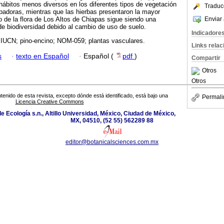
ábitos menos diversos en los diferentes tipos de vegetación
Traduc
repadoras, mientras que las hierbas presentaron la mayor
Enviar 
o de la flora de Los Altos de Chiapas sigue siendo una
de biodiversidad debido al cambio de uso de suelo.
Indicadore
a; IUCN; pino-encino; NOM-059; plantas vasculares.
Links rela
s
·
texto en Español
·
Español (
pdf
)
Compartir
Otros
Otros
tenido de esta revista, excepto dónde está identificado, está bajo una
Permali
Licencia Creative Commons
 de Ecología s.n., Altillo Universidad, México, Ciudad de México,
MX, 04510, (52 55) 562289 88
editor@botanicalsciences.com.mx