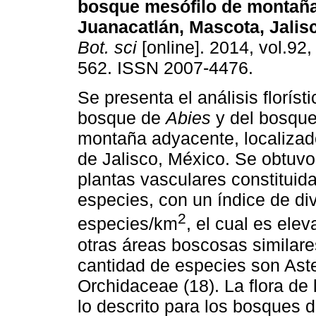
bosque mesófilo de montañ
Juanacatlán, Mascota, Jalis
Bot. sci
[online]. 2014, vol.92,
562. ISSN 2007-4476.
Se presenta el análisis floríst
bosque de
Abies
y del bosque
montaña adyacente, localizad
de Jalisco, México. Se obtuvo
plantas vasculares constituid
especies, con un índice de div
2
especies/km
, el cual es ele
otras áreas boscosas similare
cantidad de especies son Ast
Orchidaceae (18). La flora de
lo descrito para los bosques 