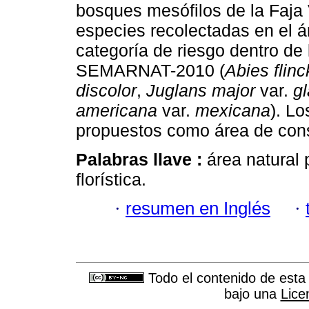
bosques mesófilos de la Faja
especies recolectadas en el á
categoría de riesgo dentro d
SEMARNAT-2010 (
Abies flinck
discolor
,
Juglans major
var.
gl
americana
var.
mexicana
). L
propuestos como área de conse
Palabras llave :
área natural 
florística.
·
resumen en Inglés
·
Todo el contenido de esta 
bajo una
Lice