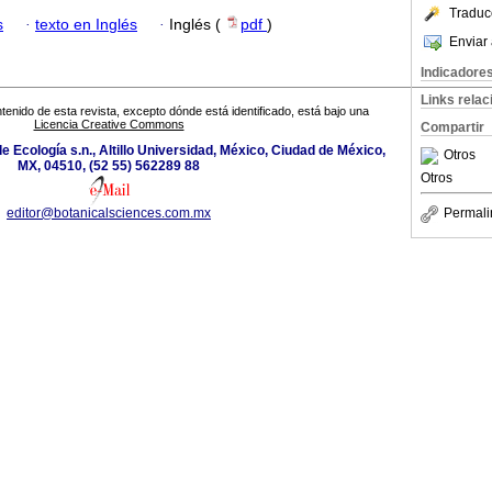
Traduc
s
·
texto en Inglés
·
Inglés (
pdf
)
Enviar 
Indicadore
Links rela
tenido de esta revista, excepto dónde está identificado, está bajo una
Licencia Creative Commons
Compartir
 de Ecología s.n., Altillo Universidad, México, Ciudad de México,
Otros
MX, 04510, (52 55) 562289 88
Otros
editor@botanicalsciences.com.mx
Permali