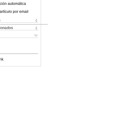
ción automática
artículo por email
s
cionados
nk