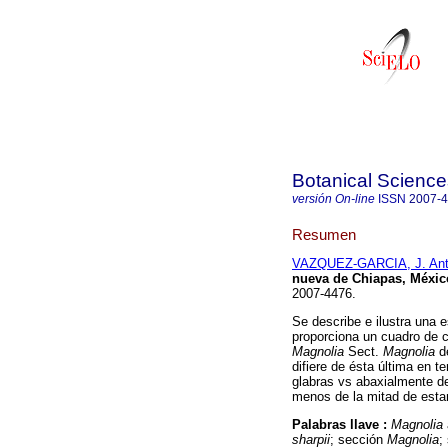
Botanical Science
versión On-line
ISSN
2007-
Resumen
VAZQUEZ-GARCIA, J. Ant
nueva de Chiapas, Méxi
2007-4476.
Se describe e ilustra una
proporciona un cuadro de c
Magnolia
Sect.
Magnolia
d
difiere de ésta última en 
glabras vs abaxialmente d
menos de la mitad de est
Palabras llave :
Magnolia
sharpii
; sección
Magnolia
;