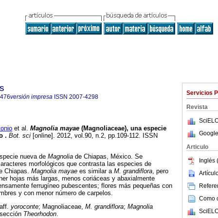
s
Servicios 
4476
versión impresa
ISSN
2007-4298
Revista
SciELO
onio
et al.
Magnolia mayae
(Magnoliaceae), una especie
Google
co
.
Bot. sci
[online]. 2012, vol.90, n.2, pp.109-112. ISSN
Articulo
 especie nueva de
Magnolia
de Chiapas, México. Se
Inglés 
aracteres morfológicos que contrasta las especies de
e Chiapas.
Magnolia mayae
es similar a
M. grandiflora
, pero
Artícu
tener hojas más largas, menos coriáceas y abaxialmente
ensamente ferrugíneo pubescentes; flores más pequeñas con
Referen
ambres y con menor número de carpelos.
Como ci
aff.
yoroconte
; Magnoliaceae,
M. grandiflora
;
Magnolia
SciELO
 sección
Theorhodon
.