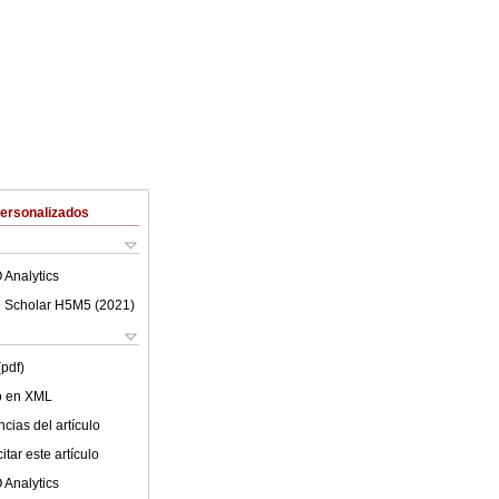
Personalizados
 Analytics
 Scholar H5M5 (
2021
)
(pdf)
lo en XML
cias del artículo
tar este artículo
 Analytics