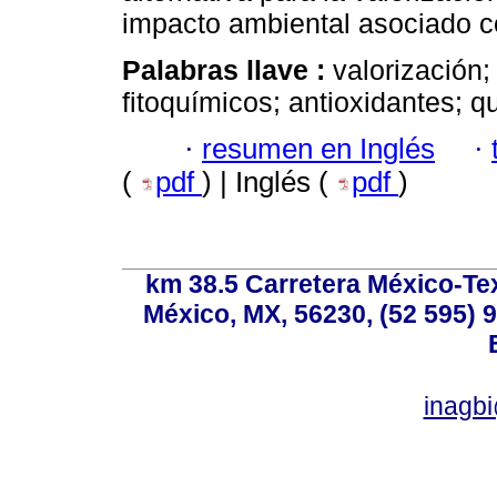
impacto ambiental asociado co
Palabras llave :
valorización;
fitoquímicos; antioxidantes; q
·
resumen en Inglés
·
(
pdf
) | Inglés (
pdf
)
km 38.5 Carretera México-Te
México, MX, 56230, (52 595) 9
inagb