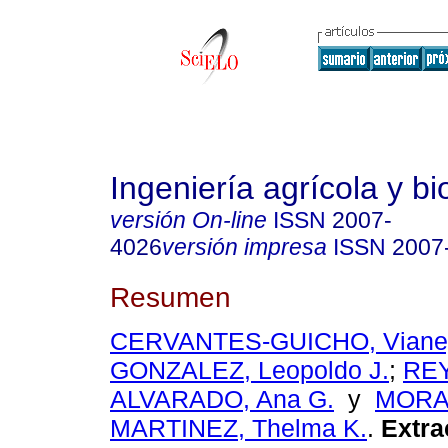
Ingeniería agrícola y b
versión On-line
ISSN
2007-
4026
versión impresa
ISSN
2007
Resumen
CERVANTES-GUICHO, Vianey
GONZALEZ, Leopoldo J.
;
RE
ALVARADO, Ana G.
y
MORA
MARTINEZ, Thelma K.
.
Extra