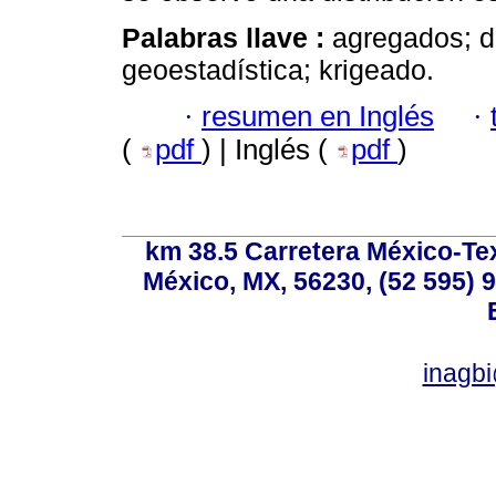
Palabras llave :
agregados; d
geoestadística; krigeado.
·
resumen en Inglés
·
(
pdf
) | Inglés (
pdf
)
km 38.5 Carretera México-Te
México, MX, 56230, (52 595) 9
inagb