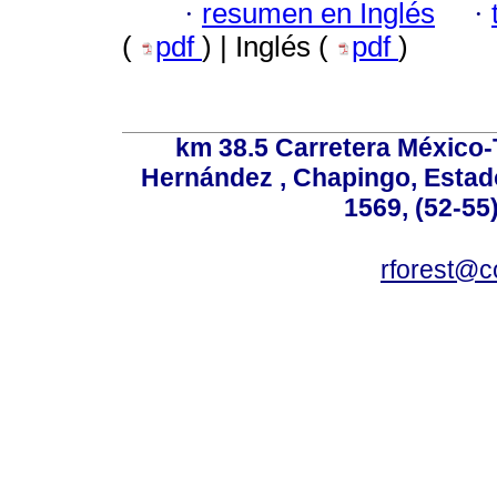
·
resumen en Inglés
·
(
pdf
) | Inglés (
pdf
)
km 38.5 Carretera México-
Hernández , Chapingo, Estado
1569, (52-55
rforest@c