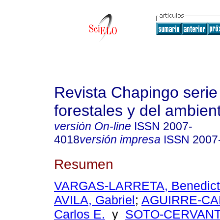
Revista Chapingo serie
forestales y del ambien
versión On-line
ISSN
2007-
4018
versión impresa
ISSN
2007
Resumen
VARGAS-LARRETA, Benedict
AVILA, Gabriel
;
AGUIRRE-CA
Carlos E.
y
SOTO-CERVANTE