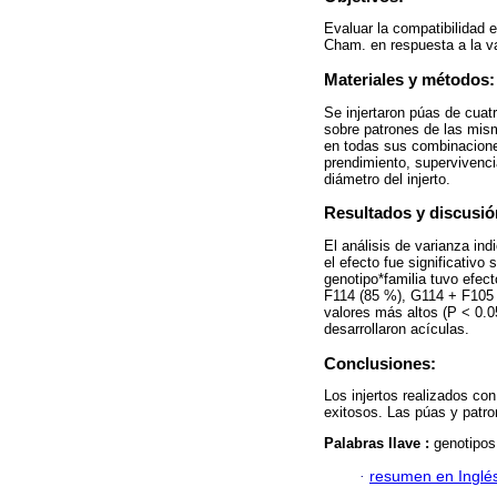
Evaluar la compatibilidad e
Cham. en respuesta a la va
Materiales y métodos:
Se injertaron púas de cua
sobre patrones de las mis
en todas sus combinacione
prendimiento, supervivenci
diámetro del injerto.
Resultados y discusió
El análisis de varianza ind
el efecto fue significativo
genotipo*familia tuvo efect
F114 (85 %), G114 + F105 
valores más altos (P < 0.0
desarrollaron acículas.
Conclusiones:
Los injertos realizados co
exitosos. Las púas y patron
Palabras llave :
genotipos
·
resumen en Inglé