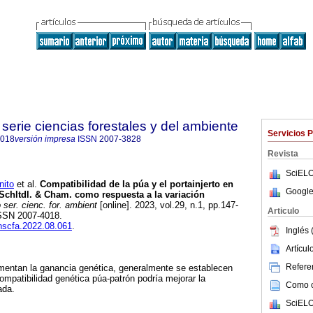
serie ciencias forestales y del ambiente
Servicios 
4018
versión impresa
ISSN
2007-3828
Revista
SciELO
ito
et al.
Compatibilidad de la púa y el portainjerto en
Google
Schltdl. & Cham. como respuesta a la variación
ser. cienc. for. ambient
[online]. 2023, vol.29, n.1, pp.147-
Articulo
ISSN 2007-4018.
chscfa.2022.08.061
.
Inglés 
Artícu
Referen
ementan la ganancia genética, generalmente se establecen
compatibilidad genética púa-patrón podría mejorar la
Como ci
ada.
SciELO