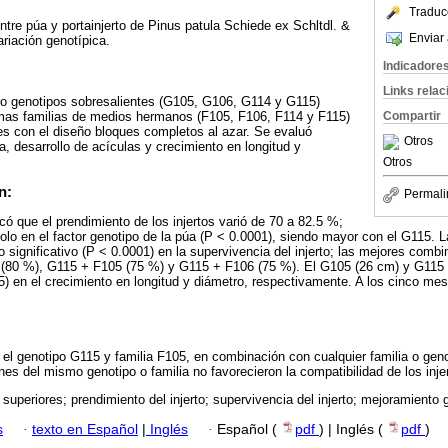
Traduc
ntre púa y portainjerto de Pinus patula Schiede ex Schltdl. &
Enviar 
riación genotípica.
Indicadore
Links rela
tro genotipos sobresalientes (G105, G106, G114 y G115)
mas familias de medios hermanos (F105, F106, F114 y F115)
Compartir
s con el diseño bloques completos al azar. Se evaluó
Otros
a, desarrollo de acículas y crecimiento en longitud y
Otros
n:
Permali
icó que el prendimiento de los injertos varió de 70 a 82.5 %;
 solo en el factor genotipo de la púa (P < 0.0001), siendo mayor con el G115. L
o significativo (P < 0.0001) en la supervivencia del injerto; las mejores com
(80 %), G115 + F105 (75 %) y G115 + F106 (75 %). El G105 (26 cm) y G115 
5) en el crecimiento en longitud y diámetro, respectivamente. A los cinco mese
n el genotipo G115 y familia F105, en combinación con cualquier familia o gen
es del mismo genotipo o familia no favorecieron la compatibilidad de los injer
 superiores; prendimiento del injerto; supervivencia del injerto; mejoramiento 
s
·
texto en Español
|
Inglés
·
Español (
pdf
) | Inglés (
pdf
)