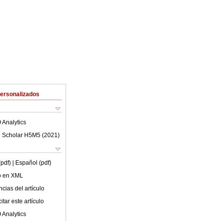
Personalizados
 Analytics
 Scholar H5M5 (
2021
)
(pdf)
| Español (pdf)
lo en XML
cias del artículo
tar este artículo
 Analytics