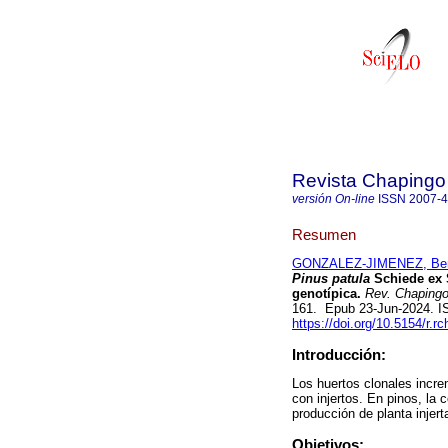
Revista Chapingo 
versión On-line
ISSN
2007-
Resumen
GONZALEZ-JIMENEZ, Ben
Pinus patula
Schiede ex 
genotípica.
Rev. Chapingo 
161. Epub 23-Jun-2024. 
https://doi.org/10.5154/r.r
Introducción:
Los huertos clonales incr
con injertos. En pinos, la 
producción de planta injert
Objetivos: