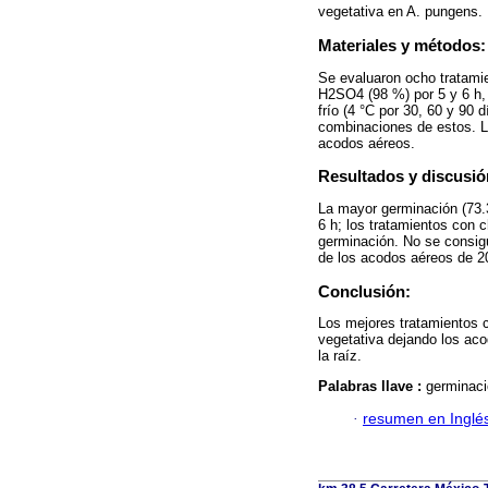
vegetativa en A. pungens.
Materiales y métodos:
Se evaluaron ocho tratamie
H2SO4 (98 %) por 5 y 6 h, 
frío (4 °C por 30, 60 y 90
combinaciones de estos. L
acodos aéreos.
Resultados y discusió
La mayor germinación (73.
6 h; los tratamientos con c
germinación. No se consigu
de los acodos aéreos de 
Conclusión:
Los mejores tratamientos 
vegetativa dejando los aco
la raíz.
Palabras llave :
germinació
·
resumen en Inglé