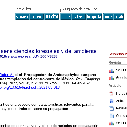
serie ciencias forestales y del ambiente
Servicios 
4018
versión impresa
ISSN
2007-3828
Revista
SciELO
ctor M.
et al.
Propagación de Arctostaphylos pungens
Google
ues templados del centro-norte de México.
Rev. Chapingo
line]. 2022, vol.28, n.2, pp.241-255. Epub 16-Feb-2024.
Articulo
doi.org/10.5154/r.rchscfa.2021.03.013
.
Inglés 
Artícu
t es una especie con características relevantes para la
Referen
 hay pocos trabajos sobre su propagación.
Como ci
SciELO
mientos pregerminativos y el uso de métodos de propagación