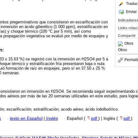
Traduc
Enviar 
Indicadore
ntos pregerminativos que consistieron en escarificación con
inmersión en ácido giberélico (1 000 ppm), estratificación en
Links rela
 días) y choque térmico (100 °C por 5 min), así como
a propagación vegetativa se evaluó por medio de esquejes y
Compartir
Otros
n:
Otros
33 ± 15.63 %) se registró con la inmersión en H2SO4 por 5 a
Permali
hoque térmico y estratificación fría presentaron baja o nula
ió formación de raíz en esquejes, pero sí en 37.50 ± 25 %
20 semanas.
consistieron en inmersión en H2SO4. Se recomienda seguir experimentando c
dos aéreos por más de las 20 semanas utilizadas en este estudio, para lograr
n; escarificación; estratificación; acodo aéreo; ácido indolbutírico.
s
·
texto en Español
|
Inglés
·
Español (
pdf
) | Inglés (
pdf
)