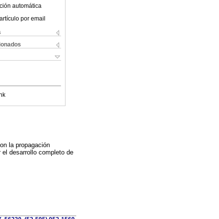
ción automática
artículo por email
s
cionados
nk
on la propagación
 el desarrollo completo de