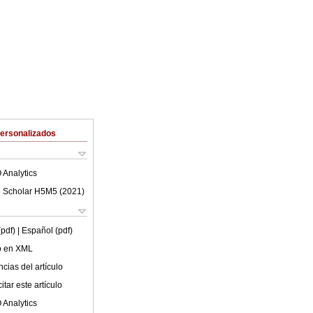
Personalizados
 Analytics
 Scholar H5M5 (
2021
)
(pdf)
| Español (pdf)
lo en XML
cias del artículo
tar este artículo
 Analytics