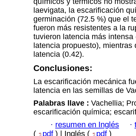
químicos y térmicos no mostra
laevigata, la escarificación 
germinación (72.5 %) que el te
fueron más resistentes a la r
tuvieron latencia más intensa
latencia propuesto), mientras
latencia (0.42).
Conclusiones:
La escarificación mecánica fu
latencia en las semillas de Va
Palabras llave :
Vachellia; Pr
escarificación química; escari
·
resumen en Inglés
·
(
pdf
) | Inglés (
pdf
)