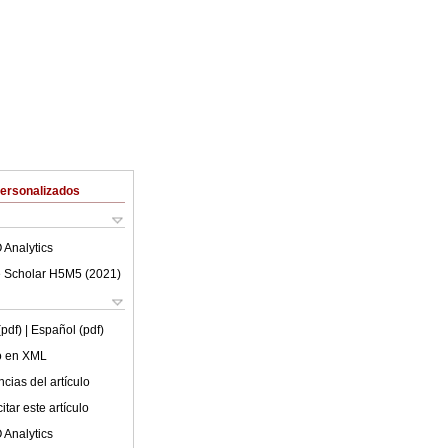
Personalizados
 Analytics
 Scholar H5M5 (
2021
)
(pdf)
| Español (pdf)
lo en XML
cias del artículo
tar este artículo
 Analytics