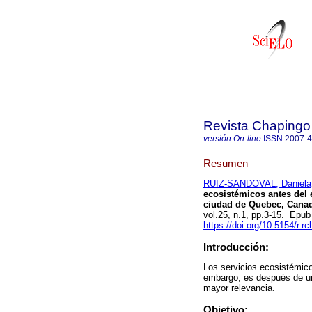
Revista Chapingo 
versión On-line
ISSN
2007-
Resumen
RUIZ-SANDOVAL, Daniela
ecosistémicos antes del 
ciudad de Quebec, Cana
vol.25, n.1, pp.3-15. Epu
https://doi.org/10.5154/r.r
Introducción:
Los servicios ecosistémico
embargo, es después de un
mayor relevancia.
Objetivo: