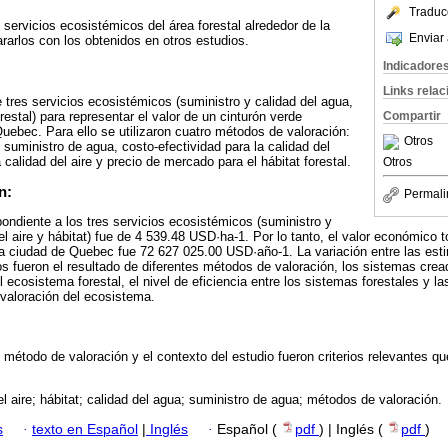
Traduc
 servicios ecosistémicos del área forestal alrededor de la
Enviar 
arlos con los obtenidos en otros estudios.
Indicadore
Links rela
e tres servicios ecosistémicos (suministro y calidad del agua,
orestal) para representar el valor de un cinturón verde
Compartir
Quebec. Para ello se utilizaron cuatro métodos de valoración:
Otros
 suministro de agua, costo-efectividad para la calidad del
 calidad del aire y precio de mercado para el hábitat forestal.
Otros
n:
Permali
ondiente a los tres servicios ecosistémicos (suministro y
el aire y hábitat) fue de 4 539.48 USD·ha-1. Por lo tanto, el valor económico t
 la ciudad de Quebec fue 72 627 025.00 USD·año-1. La variación entre las est
os fueron el resultado de diferentes métodos de valoración, los sistemas cr
 ecosistema forestal, el nivel de eficiencia entre los sistemas forestales y l
 valoración del ecosistema.
l método de valoración y el contexto del estudio fueron criterios relevantes qu
el aire; hábitat; calidad del agua; suministro de agua; métodos de valoración.
s
·
texto en Español
|
Inglés
·
Español (
pdf
) | Inglés (
pdf
)