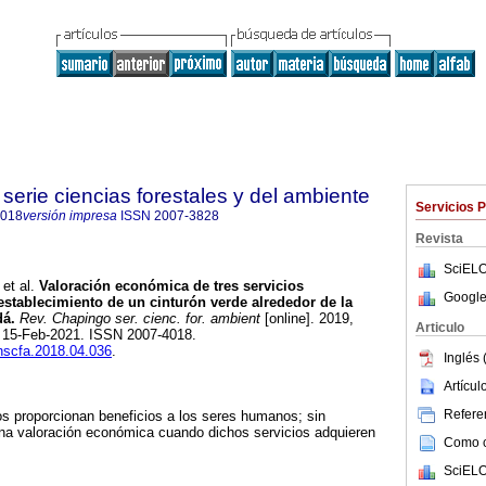
serie ciencias forestales y del ambiente
Servicios 
4018
versión impresa
ISSN
2007-3828
Revista
SciELO
et al.
Valoración económica de tres servicios
Google
establecimiento de un cinturón verde alrededor de la
dá.
Rev. Chapingo ser. cienc. for. ambient
[online]. 2019,
Articulo
b 15-Feb-2021. ISSN 2007-4018.
chscfa.2018.04.036
.
Inglés 
Artícu
Referen
s proporcionan beneficios a los seres humanos; sin
a valoración económica cuando dichos servicios adquieren
Como ci
SciELO