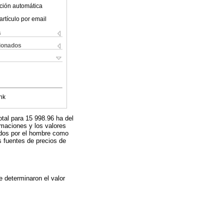
ción automática
artículo por email
s
cionados
nk
otal para 15 998.96 ha del
imaciones y los valores
eados por el hombre como
as fuentes de precios de
e determinaron el valor