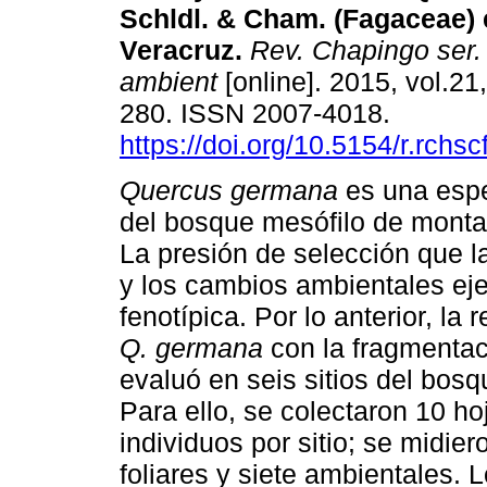
Schldl.
& Cham. (Fagaceae) 
Veracruz
.
Rev. Chapingo ser. c
ambient
[online]. 2015, vol.21
280. ISSN 2007-4018.
https://doi.org/10.5154/r.rchs
Quercus germana
es una esp
del bosque mesófilo de mont
La presión de selección que l
y los cambios ambientales eje
fenotípica. Por lo anterior, la 
Q. germana
con la fragmentac
evaluó en seis sitios del bos
Para ello, se colectaron 10 h
individuos por sitio; se midie
foliares y siete ambientales. 