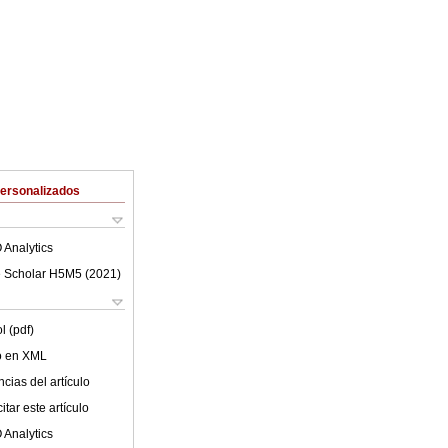
Personalizados
 Analytics
 Scholar H5M5 (
2021
)
l (pdf)
lo en XML
cias del artículo
tar este artículo
 Analytics