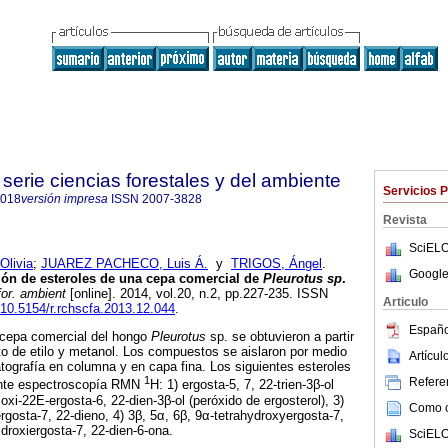
serie ciencias forestales y del ambiente
Servicios 
4018
versión impresa
ISSN
2007-3828
Revista
SciELO
livia
;
JUAREZ PACHECO, Luis Á.
y
TRIGOS, Ángel
.
Google
ción de esteroles de una cepa comercial de
Pleurotus sp
.
for. ambient
[online]. 2014, vol.20, n.2, pp.227-235. ISSN
Articulo
g/10.5154/r.rchscfa.2013.12.044
.
Españo
cepa comercial del hongo
Pleurotus
sp. se obtuvieron a partir
o de etilo y metanol. Los compuestos se aislaron por medio
Artícu
ografía en columna y en capa fina. Los siguientes esteroles
1
Referen
iante espectroscopía RMN
H: 1) ergosta-5, 7, 22-trien-3β-ol
ioxi-22E-ergosta-6, 22-dien-3β-ol (peróxido de ergosterol), 3)
Como ci
ergosta-7, 22-dieno, 4) 3β, 5α, 6β, 9α-tetrahydroxyergosta-7,
hidroxiergosta-7, 22-dien-6-ona.
SciELO