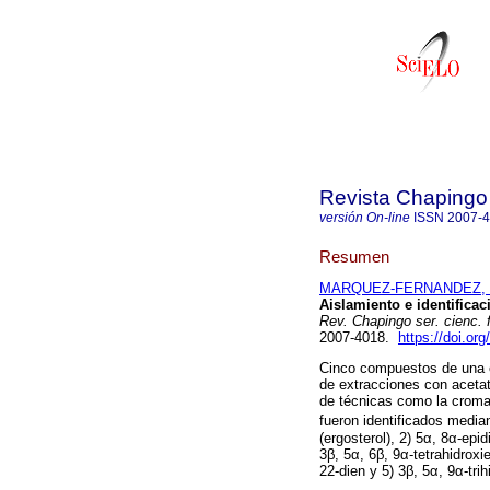
Revista Chapingo 
versión On-line
ISSN
2007-
Resumen
MARQUEZ-FERNANDEZ, O
Aislamiento e identifica
Rev. Chapingo ser. cienc. 
2007-4018.
https://doi.or
Cinco compuestos de una 
de extracciones con acetat
de técnicas como la cromat
fueron identificados med
(ergosterol), 2) 5α, 8α-epid
3β, 5α, 6β, 9α-tetrahidroxi
22-dien y 5) 3β, 5α, 9α-tri