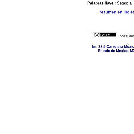
Palabras llave :
Setas; al
·
resumen en Inglé
Todo el con
km 38.5 Carretera Méxic
Estado de México, MX