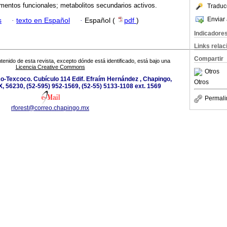
imentos funcionales; metabolitos secundarios activos.
Traduc
Enviar 
s
·
texto en Español
·
Español (
pdf
)
Indicadore
Links rela
Compartir
tenido de esta revista, excepto dónde está identificado, está bajo una
Licencia Creative Commons
Otros
o-Texcoco. Cubículo 114 Edif. Efraím Hernández , Chapingo,
Otros
, 56230, (52-595) 952-1569, (52-55) 5133-1108 ext. 1569
Permali
rforest@correo.chapingo.mx