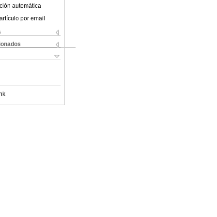
ción automática
artículo por email
s
cionados
nk