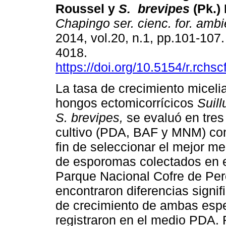
Roussel y
S. brevipes
(Pk.)
Chapingo ser. cienc. for. ambi
2014, vol.20, n.1, pp.101-107
4018.
https://doi.org/10.5154/r.rchs
La tasa de crecimiento micelia
hongos ectomicorrícicos
Suill
S. brevipes,
se evaluó en tres
cultivo (PDA, BAF y MNM) con 
fin de seleccionar el mejor me
de esporomas colectados en 
Parque Nacional Cofre de Per
encontraron diferencias signif
de crecimiento de ambas espe
registraron en el medio PDA. 