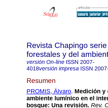
Revista Chapingo serie
forestales y del ambien
versión On-line
ISSN
2007-
4018
versión impresa
ISSN
2007
Resumen
PROMIS, Álvaro
.
Medición y 
ambiente lumínico en el inter
bosque
:
Una revisión
.
Rev. C