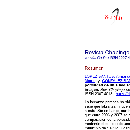
Revista Chapingo 
versión On-line
ISSN
2007-
Resumen
LOPEZ-SANTOS, Armand
Martín
y
GONZALEZ-BARR
porosidad de un suelo ar
imagen
.
Rev. Chapingo ser
ISSN 2007-4018.
https://
La labranza primaria ha si
sabe que labranza influye 
a ésta. Sin embargo, aún h
que entre 2006 y 2007 se r
comparación de la porosida
mediante el empleo de una
municipio de Saltillo, Coah