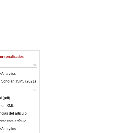
Personalizados
 Analytics
 Scholar H5M5 (
2021
)
l (pdf)
lo en XML
cias del artículo
tar este artículo
 Analytics