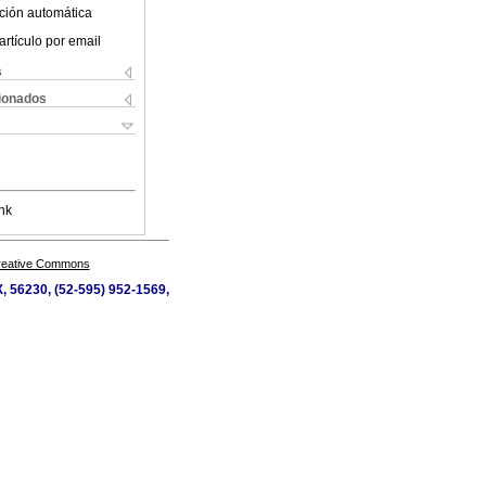
ción automática
artículo por email
s
cionados
nk
Creative Commons
, 56230, (52-595) 952-1569,