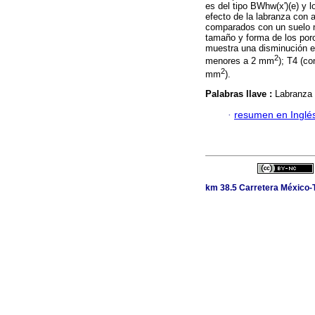
es del tipo BWhw(x')(e) y l
efecto de la labranza con 
comparados con un suelo n
tamaño y forma de los poro
muestra una disminución en
2
menores a 2 mm
); T4 (c
2
mm
).
Palabras llave :
Labranza 
·
resumen en Inglé
km 38.5 Carretera México-T