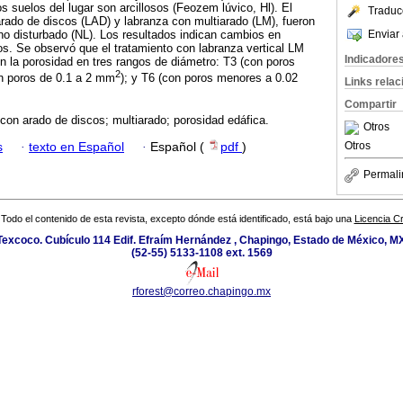
os suelos del lugar son arcillosos (Feozem lúvico, Hl). El
Traduc
arado de discos (LAD) y labranza con multiarado (LM), fueron
Enviar 
o disturbado (NL). Los resultados indican cambios en
s. Se observó que el tratamiento con labranza vertical LM
Indicadore
 la porosidad en tres rangos de diámetro: T3 (con poros
2
on poros de 0.1 a 2 mm
); y T6 (con poros menores a 0.02
Links rela
Compartir
con arado de discos; multiarado; porosidad edáfica.
Otros
Otros
s
·
texto en Español
·
Español (
pdf
)
Permali
Todo el contenido de esta revista, excepto dónde está identificado, está bajo una
Licencia 
excoco. Cubículo 114 Edif. Efraím Hernández , Chapingo, Estado de México, MX
(52-55) 5133-1108 ext. 1569
rforest@correo.chapingo.mx