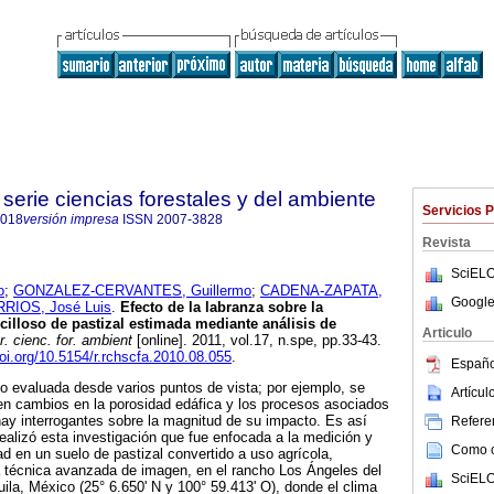
serie ciencias forestales y del ambiente
Servicios 
4018
versión impresa
ISSN
2007-3828
Revista
SciELO
o
;
GONZALEZ-CERVANTES, Guillermo
;
CADENA-ZAPATA,
Google
IOS, José Luis
.
Efecto de la labranza sobre la
cilloso de pastizal estimada mediante análisis de
Articulo
. cienc. for. ambient
[online]. 2011, vol.17, n.spe, pp.33-43.
doi.org/10.5154/r.rchscfa.2010.08.055
.
Españo
do evaluada desde varios puntos de vista; por ejemplo, se
Artícu
en cambios en la porosidad edáfica y los procesos asociados
ay interrogantes sobre la magnitud de su impacto. Es así
Referen
ealizó esta investigación que fue enfocada a la medición y
Como ci
d en un suelo de pastizal convertido a uso agrícola,
 técnica avanzada de imagen, en el rancho Los Ángeles del
SciELO
uila, México (25° 6.650' N y 100° 59.413' O), donde el clima