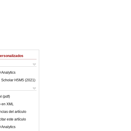
Personalizados
 Analytics
 Scholar H5M5 (
2021
)
l (pdf)
lo en XML
cias del artículo
tar este artículo
 Analytics