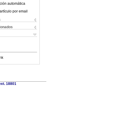
ción automática
artículo por email
s
cionados
nk
ext. 18801