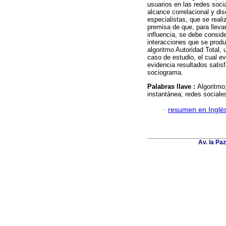
usuarios en las redes soci
alcance correlacional y di
especialistas, que se real
premisa de que, para lleva
influencia, se debe conside
interacciones que se produ
algoritmo Autoridad Total, 
caso de estudio, el cual ev
evidencia resultados satis
sociograma.
Palabras llave :
Algoritmo;
instantánea; redes sociale
·
resumen en Inglé
Av. la Pa