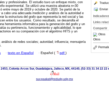
ales y profesionales. El estudio tuvo un enfoque mixto, con
Traduc
seño experimental. Se utilizó una muestra aleatoria n=30
Enviar 
izó entre mayo de 2019 y octubre de 2020. Se partió de la
r a cabo una adecuada medición y análisis de la autoridad e
Indicadore
rar la estructura del grafo que representa la red social y las
cen entre los usuarios. Como resultado, se desarrolla el
Links rela
una herramienta informática para la generación del grafo y un
alúa su pertinencia, funcionamiento y aplicabilidad, lo que
Compartir
factorios en su comparación con el algoritmo HITS y un
Otros
Otros
 análisis de redes sociales; autoridad; influencia; mensajería
s.
Permali
s
·
texto en Español
·
Español (
pdf
)
z 2453, Colonia Arcos Sur, Guadalajara, Jalisco, MX, 44140, (52-33) 31 34 22 22 
suv.paakat@redudg.udg.mx