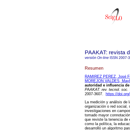
PAAKAT: revista d
versión On-line
ISSN
2007-
Resumen
RAMIREZ PEREZ, José Fe
MOREJON VALDES, Mayl
autoridad e influencia de
PAAKAT: rev. tecnol. soc.
2007-3607.
https://doi.or
La medición y análisis de 
organización o red social,
investigaciones en campos 
tomado mayor connotación d
que reviste la tenencia de
como la política, la educac
desarrolló un algoritmo par