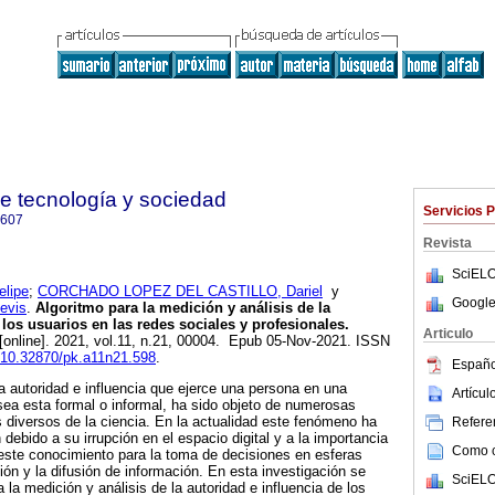
e tecnología y sociedad
Servicios 
3607
Revista
SciELO
lipe
;
CORCHADO LOPEZ DEL CASTILLO, Dariel
y
Google
evis
.
Algoritmo para la medición y análisis de la
 los usuarios en las redes sociales y profesionales.
Articulo
[online]. 2021, vol.11, n.21, 00004. Epub 05-Nov-2021. ISSN
g/10.32870/pk.a11n21.598
.
Españo
la autoridad e influencia que ejerce una persona en una
Artícu
 sea esta formal o informal, ha sido objeto de numerosas
diversos de la ciencia. En la actualidad este fenómeno ha
Referen
ebido a su irrupción en el espacio digital y a la importancia
Como ci
 este conocimiento para la toma de decisiones en esferas
ión y la difusión de información. En esta investigación se
SciELO
a la medición y análisis de la autoridad e influencia de los