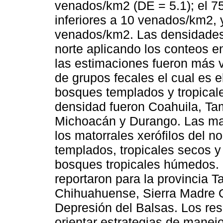
venados/km2 (DE = 5.1); el 7
inferiores a 10 venados/km2, 
venados/km2. Las densidades 
norte aplicando los conteos e
las estimaciones fueron más 
de grupos fecales el cual es
bosques templados y tropical
densidad fueron Coahuila, Tam
Michoacán y Durango. Las ma
los matorrales xerófilos del n
templados, tropicales secos y
bosques tropicales húmedos.
reportaron para la provincia T
Chihuahuense, Sierra Madre O
Depresión del Balsas. Los res
orientar estrategias de manej