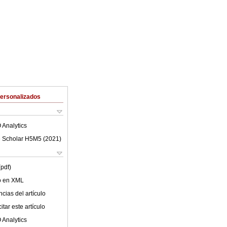
Personalizados
 Analytics
 Scholar H5M5 (
2021
)
(pdf)
lo en XML
cias del artículo
tar este artículo
 Analytics