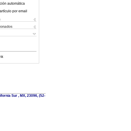
ción automática
artículo por email
s
cionados
nk
fornia Sur , MX, 23096, (52-