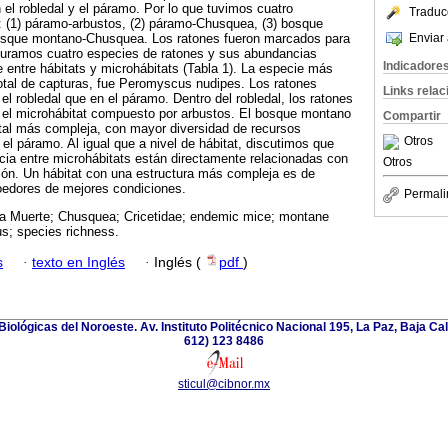
 el robledal y el páramo. Por lo que tuvimos cuatro
Traduc
: (1) páramo-arbustos, (2) páramo-Chusquea, (3) bosque
Enviar 
bosque montano-Chusquea. Los ratones fueron marcados para
pturamos cuatro especies de ratones y sus abundancias
Indicadore
 entre hábitats y microhábitats (Tabla 1). La especie más
otal de capturas, fue Peromyscus nudipes. Los ratones
Links rela
l robledal que en el páramo. Dentro del robledal, los ratones
el microhábitat compuesto por arbustos. El bosque montano
Compartir
tal más compleja, con mayor diversidad de recursos
Otros
 el páramo. Al igual que a nivel de hábitat, discutimos que
cia entre microhábitats están directamente relacionadas con
Otros
ción. Un hábitat con una estructura más compleja es de
oedores de mejores condiciones.
Permali
la Muerte; Chusquea; Cricetidae; endemic mice; montane
s; species richness.
s
·
texto en Inglés
·
Inglés (
pdf
)
iológicas del Noroeste. Av. Instituto Politécnico Nacional 195, La Paz, Baja Cali
612) 123 8486
sticul@cibnor.mx