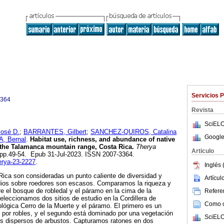
Servicios 
3364
Revista
SciELO
osé D.
;
BARRANTES, Gilbert
;
SANCHEZ-QUIROS, Catalina
Google
 Bernal
.
Habitat use, richness, and abundance of native
 the Talamanca mountain range, Costa Rica.
Therya
Articulo
1, pp.49-54. Epub 31-Jul-2023. ISSN 2007-3364.
herya-23-2227
.
Inglés 
 Rica son consideradas un punto caliente de diversidad y
Artícu
ios sobre roedores son escasos. Comparamos la riqueza y
e el bosque de robledal y el páramo en la cima de la
Referen
eleccionamos dos sitios de estudio en la Cordillera de
Como ci
lógica Cerro de la Muerte y el páramo. El primero es un
or robles, y el segundo está dominado por una vegetación
SciELO
s dispersos de arbustos. Capturamos ratones en dos