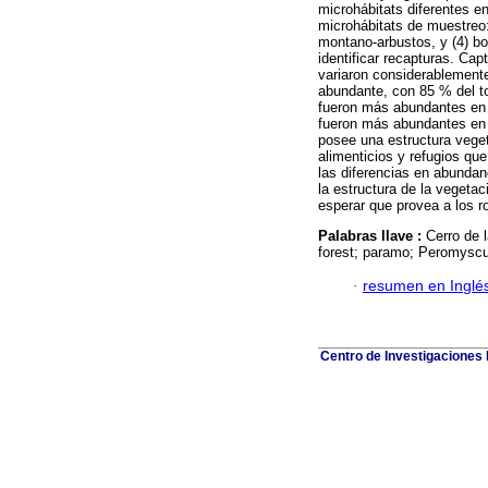
microhábitats diferentes en
microhábitats de muestreo
montano-arbustos, y (4) 
identificar recapturas. Ca
variaron considerablemente
abundante, con 85 % del t
fueron más abundantes en e
fueron más abundantes en 
posee una estructura vege
alimenticios y refugios que
las diferencias en abundan
la estructura de la vegeta
esperar que provea a los r
Palabras llave :
Cerro de 
forest; paramo; Peromyscu
·
resumen en Inglé
Centro de Investigaciones B