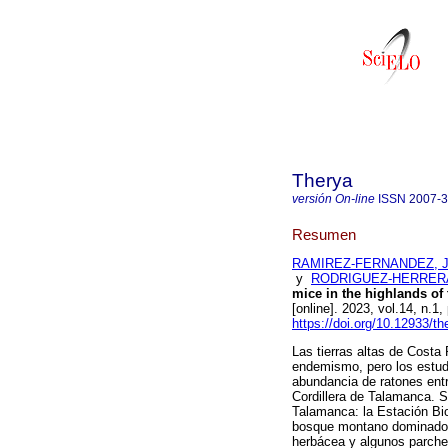
Therya
versión On-line
ISSN
2007-
Resumen
RAMIREZ-FERNANDEZ, J
y
RODRIGUEZ-HERRERA,
mice in the highlands of
[online]. 2023, vol.14, n.
https://doi.org/10.12933/t
Las tierras altas de Costa
endemismo, pero los estud
abundancia de ratones entr
Cordillera de Talamanca. S
Talamanca: la Estación Bio
bosque montano dominado p
herbácea y algunos parche