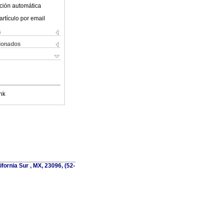
ción automática
artículo por email
s
cionados
nk
fornia Sur , MX, 23096, (52-