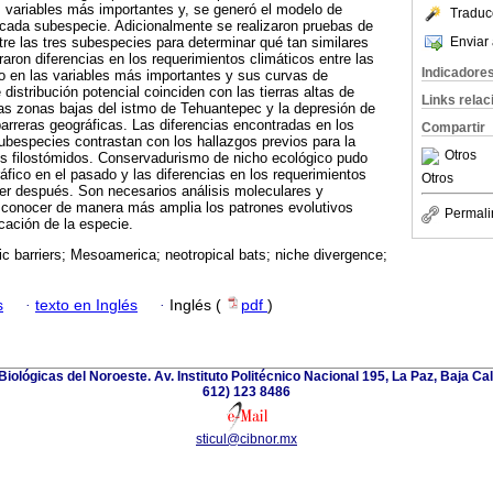
 variables más importantes y, se generó el modelo de
Traduc
a cada subespecie. Adicionalmente se realizaron pruebas de
Enviar 
tre las tres subespecies para determinar qué tan similares
aron diferencias en los requerimientos climáticos entre las
Indicadore
o en las variables más importantes y sus curvas de
istribución potencial coinciden con las tierras altas de
Links rela
s zonas bajas del istmo de Tehuantepec y la depresión de
rreras geográficas. Las diferencias encontradas en los
Compartir
ubespecies contrastan con los hallazgos previos para la
Otros
os filostómidos. Conservadurismo de nicho ecológico pudo
áfico en el pasado y las diferencias en los requerimientos
Otros
er después. Son necesarios análisis moleculares y
 conocer de manera más amplia los patrones evolutivos
Permali
icación de la especie.
c barriers; Mesoamerica; neotropical bats; niche divergence;
s
·
texto en Inglés
·
Inglés (
pdf
)
iológicas del Noroeste. Av. Instituto Politécnico Nacional 195, La Paz, Baja Cali
612) 123 8486
sticul@cibnor.mx