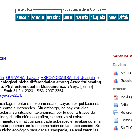
Servicios 
3364
Revista
SciELO
án
;
GUEVARA, Lázaro
;
ARROYO-CABRALES, Joaquín
y
Google
cological niche differentiation among Aztec fruit-eating
ra: Phyllostomidae) in Mesoamerica.
Therya
[online].
Articulo
47. Epub 31-Jul-2023. ISSN 2007-3364.
herya-23-2214
.
Inglés 
urciélago montano mesoamericano, cuyas tres poblaciones
Artícu
as como subespecies. Sin embargo, no hay estudios
aclarar su situación taxonómica, por lo que, a través del
Referen
ico y distribución geográfica, se analizó si existe
Como ci
erimientos climáticos para cada subespecie, evaluando si la
actor potencial en la diferenciación de las subespecies. Se
SciELO
 nicho ecológico para cada subespecie, se analizaron las