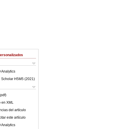
Personalizados
 Analytics
 Scholar H5M5 (
2021
)
(pdf)
lo en XML
cias del artículo
tar este artículo
 Analytics