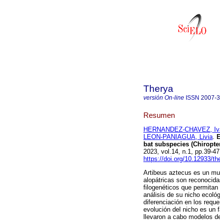
Therya
versión On-line
ISSN
2007-
Resumen
HERNANDEZ-CHAVEZ, Iv
LEON-PANIAGUA, Livia
.
E
bat subspecies (Chiropte
2023, vol.14, n.1, pp.39-
https://doi.org/10.12933/t
Artibeus aztecus es un m
alopátricas son reconocid
filogenéticos que permitan 
análisis de su nicho ecológ
diferenciación en los requ
evolución del nicho es un f
llevaron a cabo modelos de