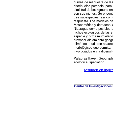
curvas de respuesta de las
distribución potencial par
similitud de background en
son sus nichos. Se encontr
tres subespecies, así com
respuesta. Los modelos de d
Mesoamérica y destacan la
Nicaragua como posibles ba
nichos ecológicos de las s
especie y otros murciélag
provocar aislamiento geogr
climáticos pudieron aparec
morfológicos que permitan
involucrados en la diversif
Palabras llave :
Geographi
ecological speciation.
·
resumen en Inglé
Centro de Investigaciones B