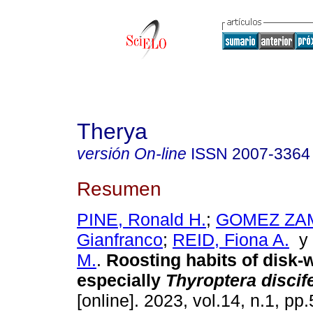
Therya
versión On-line
ISSN
2007-3364
Resumen
PINE, Ronald H.
;
GOMEZ ZA
Gianfranco
;
REID, Fiona A.
M.
.
Roosting habits of disk-
especially
Thyroptera discif
[online]. 2023, vol.14, n.1, p