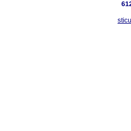
61
stic