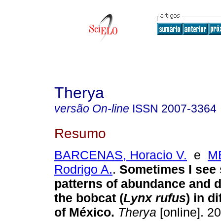
Therya
versão On-line
ISSN
2007-3364
Resumo
BARCENAS, Horacio V.
e
M
Rodrigo A.
.
Sometimes I see 
patterns of abundance and di
the bobcat (
Lynx rufus
) in d
of México.
Therya
[online]. 20