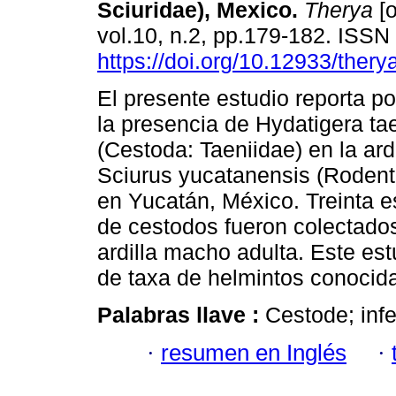
Sciuridae), Mexico.
Therya
[o
vol.10, n.2, pp.179-182. ISS
https://doi.org/10.12933/thery
El presente estudio reporta p
la presencia de Hydatigera ta
(Cestoda: Taeniidae) en la ard
Sciurus yucatanensis (Rodenti
en Yucatán, México. Treinta e
de cestodos fueron colectado
ardilla macho adulta. Este est
de taxa de helmintos conocida
Palabras llave :
Cestode; infe
·
resumen en Inglés
·