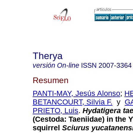
Therya
versión On-line
ISSN
2007-3364
Resumen
PANTI-MAY, Jesús Alonso
;
H
BETANCOURT, Silvia F.
y
G
PRIETO, Luis
.
Hydatigera ta
(Cestoda: Taeniidae) in the 
squirrel
Sciurus yucatanens