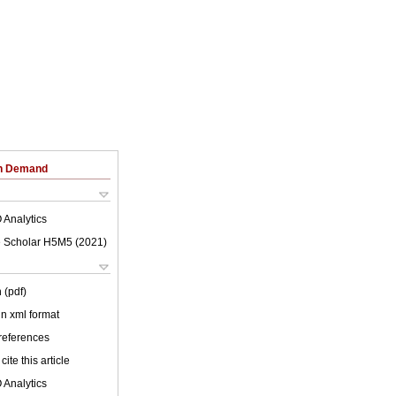
on Demand
 Analytics
 Scholar H5M5 (
2021
)
 (pdf)
 in xml format
 references
cite this article
 Analytics