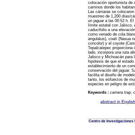
colocación oportunista d
caminos donde los habitante
Las cámaras se colocaron 
muestreo de 1,200 días/cám
un jaguar a las 00:52 h. El
límite estatal con Jalisco,
caducifolio a una elevaci
como venado de cola blanca
angulatus), coatí (Nasua 
concolor) y el coyote (Cani
Tepalcatepec proporciona i
lado, incorpora una ruta al
Jalisco y Michoacán para l
hipótesis de que el estado
establecimiento de un corre
conservación del jaguar. S
facilita el diseño de mode
tanto, los esfuerzos de mu
especies en peligro de exti
Keywords :
camera trap; c
·
abstract in Englis
Centro de Investigaciones B