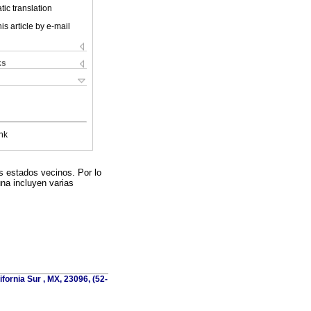
ic translation
is article by e-mail
ks
nk
s estados vecinos. Por lo
na incluyen varias
fornia Sur , MX, 23096, (52-