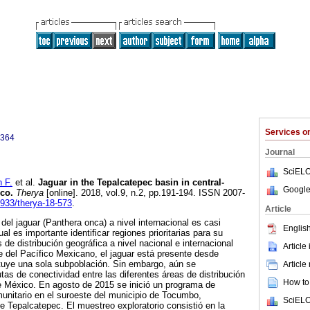
Services 
3364
Journal
SciELO
 F.
et al.
Jaguar in the Tepalcatepec basin in central-
Google
co.
Therya
[online]. 2018, vol.9, n.2, pp.191-194. ISSN 2007-
2933/therya-18-573
.
Article
del jaguar (Panthera onca) a nivel internacional es casi
English
l es importante identificar regiones prioritarias para su
de distribución geográfica a nivel nacional e internacional
Article
e del Pacífico Mexicano, el jaguar está presente desde
tuye una sola subpoblación. Sin embargo, aún se
Article
tas de conectividad entre las diferentes áreas de distribución
How to 
de México. En agosto de 2015 se inició un programa de
munitario en el suroeste del municipio de Tocumbo,
SciELO
 Tepalcatepec. El muestreo exploratorio consistió en la