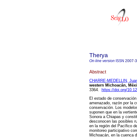
Therya
On-line version
ISSN
2007-
Abstract
CHARRE-MEDELLIN, Juan
western Michoacán, Méxi
3364.
https://doi.org/10.1
El estado de conservación 
amenazado, razón por la cua
conservación. Los modelos 
suponen que en la vertient
Sonora a Chiapas y consti
desconocen las posibles ru
en la región del Pacífico 
monitoreo participativo co
Michoacán, en la cuenca de