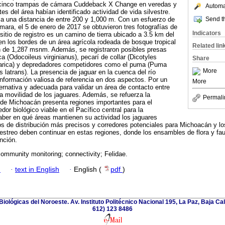
e cinco trampas de cámara Cuddeback X Change en veredas y
Automat
s del área habían identificado actividad de vida silvestre.
Send th
a una distancia de entre 200 y 1,000 m. Con un esfuerzo de
ara, el 5 de enero de 2017 se obtuvieron tres fotografías de
Indicators
 sitio de registro es un camino de tierra ubicado a 3.5 km del
 en los bordes de un área agrícola rodeada de bosque tropical
Related lin
ón de 1,287 msnm. Además, se registraron posibles presas
 (Odocoileus virginianus), pecarí de collar (Dicotyles
Share
narica) y depredadores competidores como el puma (Puma
More
s latrans). La presencia de jaguar en la cuenca del río
nformación valiosa de referencia en dos aspectos. Por un
More
ternativa y adecuada para validar un área de contacto entre
a movilidad de los jaguares. Además, se refuerza la
Permali
 de Michoacán presenta regiones importantes para el
dor biológico viable en el Pacífico central para la
aber en qué áreas mantienen su actividad los jaguares
los de distribución más precisos y corredores potenciales para Michoacán y lo
estreo deben continuar en estas regiones, donde los ensambles de flora y fau
nción.
ommunity monitoring; connectivity; Felidae.
h
·
text in English
·
English (
pdf
)
iológicas del Noroeste. Av. Instituto Politécnico Nacional 195, La Paz, Baja Cali
612) 123 8486