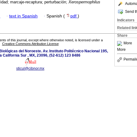
idad; marcaje-recaptura; perturbación;
Xerospermophilus
Automat
Send th
h
·
text in Spanish
·
Spanish (
pdf
)
Indicators
Related lin
Share
tents of this journal, except where otherwise noted, is licensed under a
More
Creative Commons Attribution License
More
iológicas del Noroeste. Av. Instituto Politécnico Nacional 195,
a California Sur , MX, 23096, (52-612) 123 8486
Permali
sticul@cibnor.mx