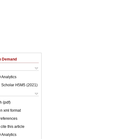
on Demand
 Analytics
 Scholar H5M5 (
2021
)
h (pdf)
 in xml format
 references
cite this article
 Analytics