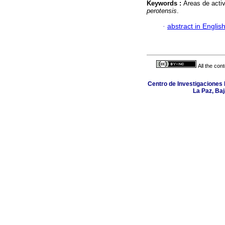
Keywords :
Áreas de activ
perotensis
.
·
abstract in Englis
All the con
Centro de Investigaciones B
La Paz, Baj