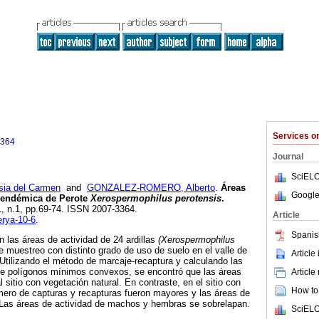
Services 
3364
Journal
SciELO
ia del Carmen
and
GONZALEZ-ROMERO, Alberto
.
Áreas
Google
a endémica de Perote
Xerospermophilus perotensis
.
.1, n.1, pp.69-74. ISSN 2007-3364.
Article
erya-10-6
.
Spanis
 las áreas de actividad de 24 ardillas
(Xerospermophilus
de muestreo con distinto grado de uso de suelo en el valle de
Article
Utilizando el método de marcaje-recaptura y calculando las
te polígonos mínimos convexos, se encontró que las áreas
Article
sitio con vegetación natural. En contraste, en el sitio con
How to 
mero de capturas y recapturas fueron mayores y las áreas de
 Las áreas de actividad de machos y hembras se sobrelapan.
SciELO