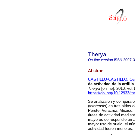
Therya
On-line version
ISSN
2007-
Abstract
CASTILLO-CASTILLO, Ces
de actividad de la ardill
Therya
[online]. 2010, vol
https://doi.org/10.12933/th
Se analizaron y compararon
perotensis)
en tres sitios 
Perote, Veracruz, México. 
áreas de actividad median
mayores correspondieron al 
mayor uso de suelo, el nú
actividad fueron menores.