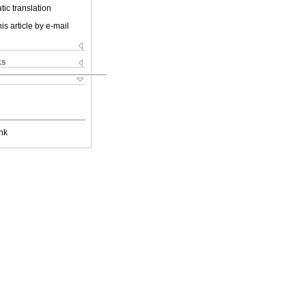
ic translation
is article by e-mail
ks
nk