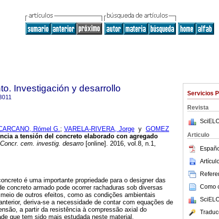
o. Investigación y desarrollo
Servicios 
3011
Revista
SciELO
CARCANO, Rómel G.
;
VARELA-RIVERA, Jorge
y
GOMEZ
Articulo
ncia a tensión del concreto elaborado con agregado
Concr. cem. investig. desarro
[online]. 2016, vol.8, n.1,
Españo
Artícu
Referen
concreto é uma importante propriedade para o designer das
Como ci
de concreto armado pode ocorrer rachaduras sob diversas
 meio de outros efeitos, como as condições ambientais
SciELO
anterior, deriva-se a necessidade de contar com equações de
ensão, a partir da resistência à compressão axial do
Traduc
ade que tem sido mais estudada neste material.