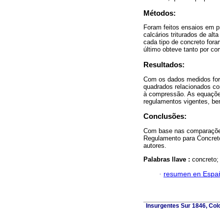
Métodos:
Foram feitos ensaios em p
calcários triturados de alt
cada tipo de concreto for
último obteve tanto por c
Resultados:
Com os dados medidos for
quadrados relacionados co
à compressão. As equaçõe
regulamentos vigentes, be
Conclusões:
Com base nas comparações
Regulamento para Concreto
autores.
Palabras llave :
concreto;
·
resumen en Espa
Insurgentes Sur 1846, Colo