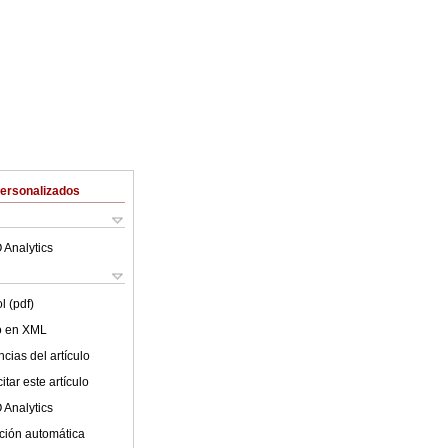
Personalizados
 Analytics
l (pdf)
lo en XML
cias del artículo
tar este artículo
 Analytics
ción automática