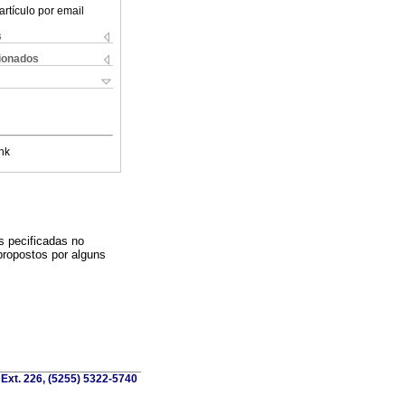
artículo por email
s
cionados
nk
 pecificadas no
ropostos por alguns
 Ext. 226, (5255) 5322-5740