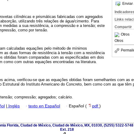
Enviar 
Indicadore
rovetas cilíndricas e prismáticas fabricadas com agregados
Links rela
a absorção, utilizando três relações de água/cimento. Para
am medidas a sua resistência, a compressão e a tensão; este
Compartir
ompressão, como por tensão.
Otros
Otros
am calculadas equações pelo método de mínimos
Permali
m as duas formas de resistência à tensão com a resistência
s obtidas foram comparadas com as especificadas em dois
m como com outras equações encontradas na literatura.
 acima, verificou-se que as equações obtidas foram semelhantes com as es
 Estrutural do Instituto Americano do Concreto, bem como com as que têm p
 tensão; compressão; agregados; calcário.
ñol
|
Inglés
·
texto en Español
·
Español (
pdf
)
nia Florida, Ciudad de México, Ciudad de México, MX, 01030, (5255) 5322-5748
Ext. 218