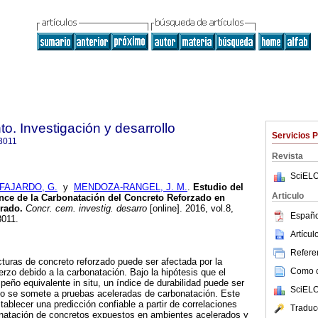
o. Investigación y desarrollo
Servicios 
3011
Revista
SciELO
FAJARDO, G.
y
MENDOZA-RANGEL, J. M.
.
Estudio del
Articulo
ce de la Carbonatación del Concreto Reforzado en
rado.
Concr. cem. investig. desarro
[online]. 2016, vol.8,
Españo
3011.
Artícu
Referen
ucturas de concreto reforzado puede ser afectada por la
Como ci
erzo debido a la carbonatación. Bajo la hipótesis que el
eño equivalente in situ, un índice de durabilidad puede ser
SciELO
to se somete a pruebas aceleradas de carbonatación. Este
stablecer una predicción confiable a partir de correlaciones
Traduc
onatación de concretos expuestos en ambientes acelerados y