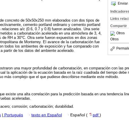
Enviar 
Indicadore
Links rela
de concreto de 50x50x250 mm elaborados con dos tipos de
tivamente, cemento portland ordinario y cemento portland
Compartir
 relaciones a/c (0.6, 0.7 y 0.8) fueron analizados. Una serie
Otros
etidos a carbonatación acelerada en una atmósfera de 3, 4,
 de RH a 30°C. Otra serie fueron expuestos en dos zonas
Otros
tropolitana de Monterrey. El avance de la carbonatación fue
en todos los ambientes de exposición y fue comparado con
Permali
a partir de los datos del ambiente acelerado.
traron una mayor profundidad de carbonatación, en comparación con las pre
lo cual la aplicación de la ecuación basada en la raíz cuadrada del tiempo debe
so más complejo que el que pudiese describirse mediante este método.
ue existe una alta correlación para la predicción basada en una tendencia lin
pruebas aceleradas.
 acero; corrosión; carbonatación; durabilidad.
s
|
Portugués
·
texto en Español
·
Español (
pdf
)