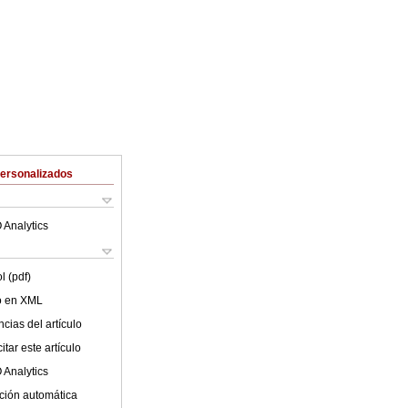
Personalizados
 Analytics
l (pdf)
lo en XML
cias del artículo
tar este artículo
 Analytics
ción automática