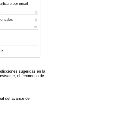
artículo por email
s
cionados
nk
dicciones sugeridas en la
 revisarse, el fenómeno de
eal del avance de