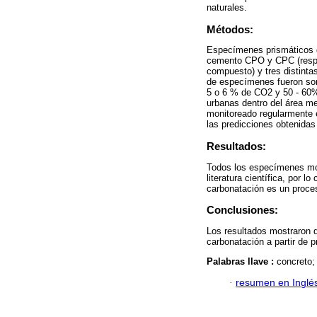
naturales.
Métodos:
Especímenes prismáticos 
cemento CPO y CPC (respec
compuesto) y tres distintas
de especímenes fueron som
5 o 6 % de CO2 y 50 - 60%
urbanas dentro del área me
monitoreado regularmente 
las predicciones obtenidas 
Resultados:
Todos los especímenes mos
literatura científica, por 
carbonatación es un proce
Conclusiones:
Los resultados mostraron q
carbonatación a partir de 
Palabras llave :
concreto;
·
resumen en Inglé