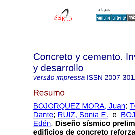
Concreto y cemento. In
y desarrollo
versão impressa
ISSN
2007-301
Resumo
BOJORQUEZ MORA, Juan
;
T
Dante
;
RUIZ, Sonia E.
e
BO
Edén
.
Diseño sísmico prelim
edificios de concreto refor