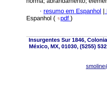
norma; abrandamento; element
·
resumo em Espanhol
|
Espanhol (
pdf
)
Insurgentes Sur 1846, Colonia
México, MX, 01030, (5255) 532
smoline