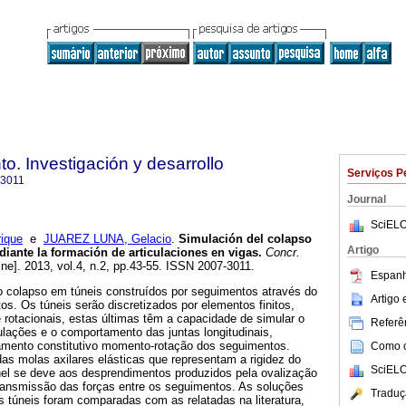
o. Investigación y desarrollo
Serviços P
-3011
Journal
SciELO
ique
e
JUAREZ LUNA, Gelacio
.
Simulación del colapso
Artigo
iante la formación de articulaciones en vigas
.
Concr.
ine]. 2013, vol.4, n.2, pp.43-55. ISSN 2007-3011.
Espanh
 colapso em túneis construídos por seguimentos através do
Artigo
os. Os túneis serão discretizados por elementos finitos,
e rotacionais, estas últimas têm a capacidade de simular o
Referên
ulações e o comportamento das juntas longitudinais,
mento constitutivo momento-rotação dos seguimentos.
Como ci
as molas axilares elásticas que representam a rigidez do
SciELO
el se deve aos desprendimentos produzidos pela ovalização
transmissão das forças entre os seguimentos. As soluções
Traduç
s túneis foram comparadas com as relatadas na literatura,