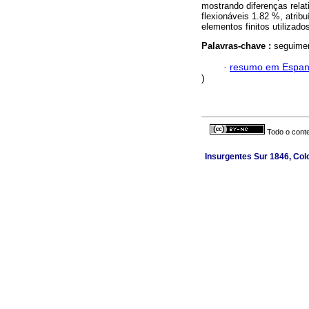
mostrando diferenças rel
flexionáveis 1.82 %, atrib
elementos finitos utilizado
Palavras-chave :
seguimen
·
resumo em Espan
)
Todo o conte
Insurgentes Sur 1846, Colo