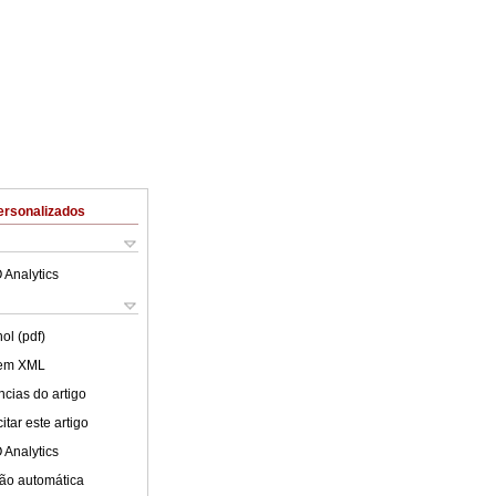
ersonalizados
 Analytics
ol (pdf)
 em XML
cias do artigo
tar este artigo
 Analytics
ão automática