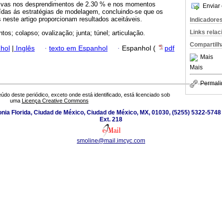
ativas nos desprendimentos de 2.30 % e nos momentos
Enviar 
uídas ás estratégias de modelagem, concluindo-se que os
s neste artigo proporcionam resultados aceitáveis.
Indicadore
Links rela
tos; colapso; ovalização; junta; túnel; articulação.
Compartilh
hol
|
Inglês
·
texto em Espanhol
·
Espanhol (
pdf
Mais
Mais
Permali
údo deste periódico, exceto onde está identificado, está licenciado sob
uma
Licença Creative Commons
nia Florida, Ciudad de México, Ciudad de México, MX, 01030, (5255) 5322-5748
Ext. 218
smoline@mail.imcyc.com