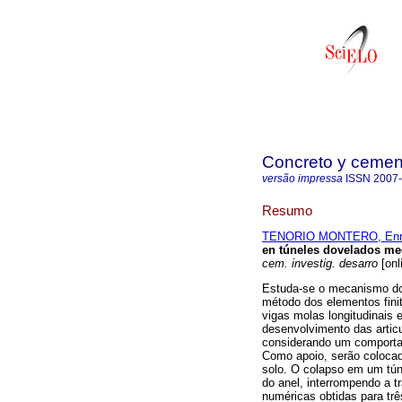
Concreto y cement
versão impressa
ISSN
2007
Resumo
TENORIO MONTERO, Enr
en túneles dovelados med
cem. investig. desarro
[onl
Estuda-se o mecanismo do
método dos elementos finit
vigas molas longitudinais 
desenvolvimento das artic
considerando um comporta
Como apoio, serão colocad
solo. O colapso em um tún
do anel, interrompendo a 
numéricas obtidas para trê