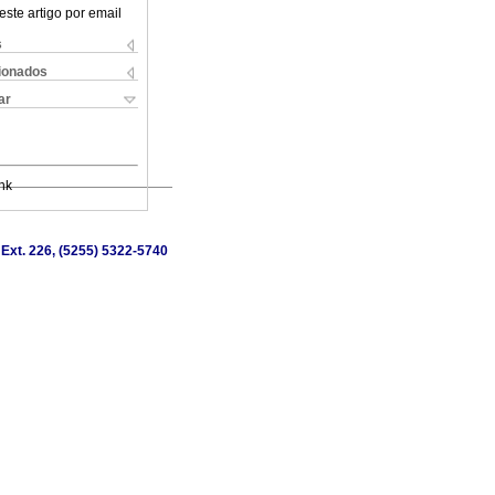
este artigo por email
s
cionados
ar
nk
 Ext. 226, (5255) 5322-5740