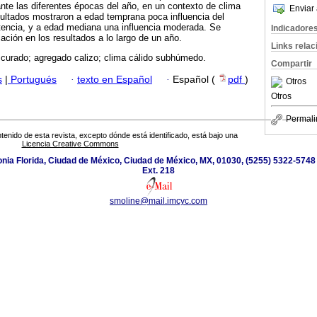
te las diferentes épocas del año, en un contexto de clima
Enviar 
ultados mostraron a edad temprana poca influencia del
tencia, y a edad mediana una influencia moderada. Se
Indicadore
ación en los resultados a lo largo de un año.
Links rela
 curado; agregado calizo; clima cálido subhúmedo.
Compartir
s
|
Portugués
·
texto en Español
·
Español (
pdf
)
Otros
Otros
Permali
tenido de esta revista, excepto dónde está identificado, está bajo una
Licencia Creative Commons
nia Florida, Ciudad de México, Ciudad de México, MX, 01030, (5255) 5322-5748
Ext. 218
smoline@mail.imcyc.com