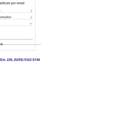
artículo por email
s
cionados
nk
 Ext. 226, (5255) 5322-5740