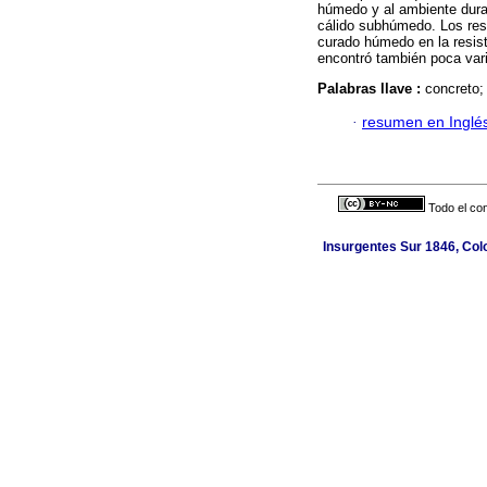
húmedo y al ambiente duran
cálido subhúmedo. Los res
curado húmedo en la resis
encontró también poca vari
Palabras llave :
concreto;
·
resumen en Inglé
Todo el con
Insurgentes Sur 1846, Colo