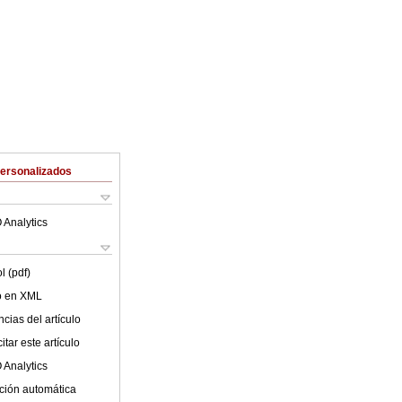
Personalizados
 Analytics
l (pdf)
lo en XML
cias del artículo
tar este artículo
 Analytics
ción automática