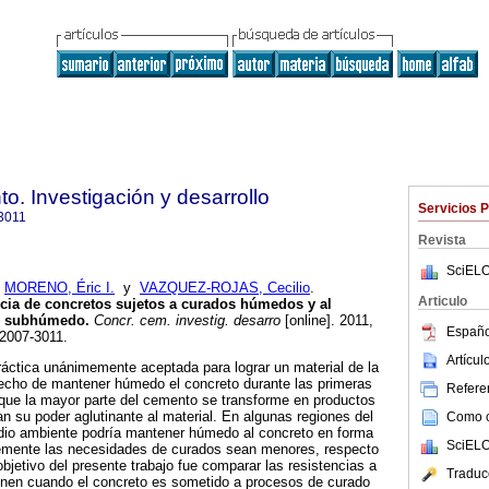
o. Investigación y desarrollo
Servicios 
3011
Revista
SciELO
;
MORENO, Éric I.
y
VAZQUEZ-ROJAS, Cecilio
.
Articulo
encia de concretos sujetos a curados húmedos y al
do subhúmedo
.
Concr. cem. investig. desarro
[online]. 2011,
Españo
 2007-3011.
Artícu
ráctica unánimemente aceptada para lograr un material de la
hecho de mantener húmedo el concreto durante las primeras
Referen
ue la mayor parte del cemento se transforme en productos
an su poder aglutinante al material. En algunas regiones del
Como ci
io ambiente podría mantener húmedo al concreto en forma
SciELO
blemente las necesidades de curados sean menores, respecto
bjetivo del presente trabajo fue comparar las resistencias a
Traduc
enen cuando el concreto es sometido a procesos de curado