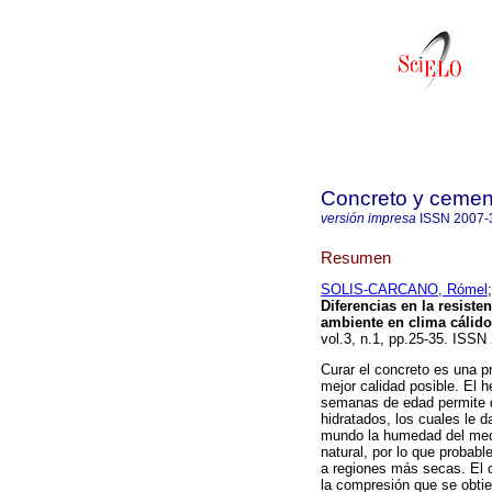
Concreto y cement
versión impresa
ISSN
2007-
Resumen
SOLIS-CARCANO, Rómel
Diferencias en la resist
ambiente en clima cáli
vol.3, n.1, pp.25-35. ISSN
Curar el concreto es una p
mejor calidad posible. El 
semanas de edad permite q
hidratados, los cuales le d
mundo la humedad del med
natural, por lo que proba
a regiones más secas. El o
la compresión que se obti