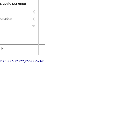
artículo por email
s
cionados
nk
 Ext. 226, (5255) 5322-5740