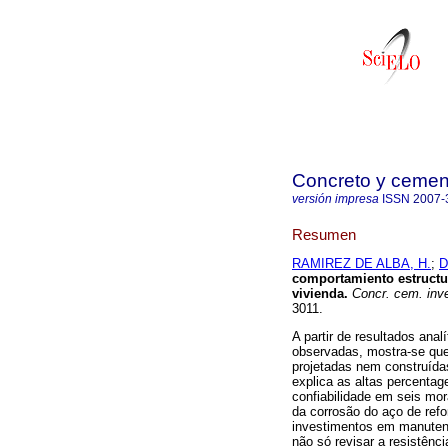
Concreto y cement
versión impresa
ISSN
2007-
Resumen
RAMIREZ DE ALBA, H.
;
D
comportamiento estructur
vivienda
.
Concr. cem. inve
3011.
A partir de resultados anal
observadas, mostra-se que
projetadas nem construíd
explica as altas percentag
confiabilidade em seis mor
da corrosão do aço de refo
investimentos em manutençã
não só revisar a resistênc