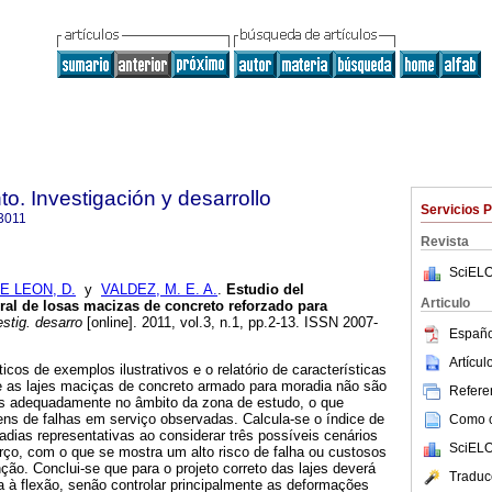
o. Investigación y desarrollo
Servicios 
3011
Revista
SciELO
E LEON, D.
y
VALDEZ, M. E. A.
.
Estudio del
Articulo
al de losas macizas de concreto reforzado para
stig. desarro
[online]. 2011, vol.3, n.1, pp.2-13. ISSN 2007-
Españo
Artícu
íticos de exemplos ilustrativos e o relatório de características
 as lajes maciças de concreto armado para moradia não são
Referen
as adequadamente no âmbito da
zona de estudo, o que
ens de falhas em serviço observadas. Calcula-se o índice de
Como ci
adias representativas ao considerar três possíveis cenários
SciELO
rço, com o que se mostra um alto risco de falha ou custosos
o. Conclui-se que para o projeto correto das lajes deverá
Traduc
ia à flexão, senão controlar principalmente as deformações