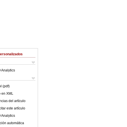
Personalizados
 Analytics
l (pdf)
lo en XML
cias del artículo
tar este artículo
 Analytics
ción automática