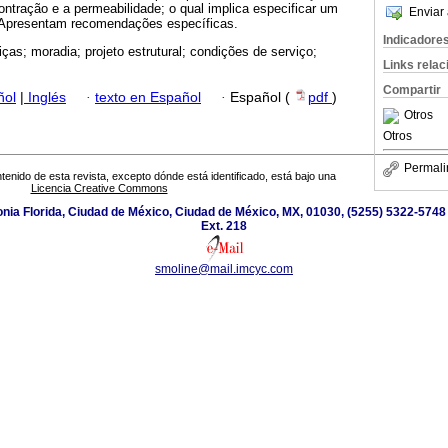
contração e a permeabilidade; o qual implica especificar um
Enviar 
. Apresentam recomendações específicas.
Indicadore
iças; moradia; projeto estrutural; condições de serviço;
Links rela
Compartir
ñol
|
Inglés
·
texto en Español
·
Español (
pdf
)
Otros
Otros
Permali
tenido de esta revista, excepto dónde está identificado, está bajo una
Licencia Creative Commons
nia Florida, Ciudad de México, Ciudad de México, MX, 01030, (5255) 5322-5748
Ext. 218
smoline@mail.imcyc.com